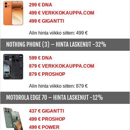
299 € DNA
499 € VERKKOKAUPPA.COM
499 € GIGANTTI
Alin hinta viikko sitten: 499 €
NOTHING PHONE (3) –
HINTA LASKENUT -32%
599 € DNA
879 € VERKKOKAUPPA.COM
879 € PROSHOP
Alin hinta viikko sitten: 879 €
MOTOROLA EDGE 70 –
HINTA LASKENUT -12%
437 € GIGANTTI
499 € PROSHOP
499 € POWER