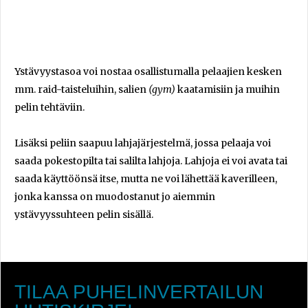
Ystävyystasoa voi nostaa osallistumalla pelaajien kesken
mm. raid-taisteluihin, salien
(gym)
kaatamisiin ja muihin
pelin tehtäviin.
Lisäksi peliin saapuu lahjajärjestelmä, jossa pelaaja voi
saada pokestopilta tai salilta lahjoja. Lahjoja ei voi avata tai
saada käyttöönsä itse, mutta ne voi lähettää kaverilleen,
jonka kanssa on muodostanut jo aiemmin
ystävyyssuhteen pelin sisällä.
TILAA PUHELINVERTAILUN