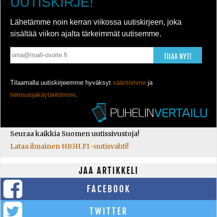
UUTISKIRJE!
Lähetämme noin kerran viikossa uutiskirjeen, joka
sisältää viikon ajalta tärkeimmät uutisemme.
TILAA NYT!
Tilaamalla uutiskirjeemme hyväksyt
sääntömme
ja
tietosuojakäytäntömme
.
Seuraa kaikkia Suomen uutissivustoja!
Lataa ilmainen HIGH.FI -uutisvahti!
JAA ARTIKKELI
FACEBOOK
TWITTER