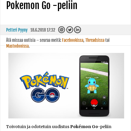
Pokemon Go -peliin
Petteri Pyyny
18.6.2018 17:32
Älä missaa uutisia – seuraa meitä:
Facebookissa
,
Threadsissa
tai
Mastodonissa
.
Toivotuin ja odotetuin uudistus
Pokémon Go
-peliin