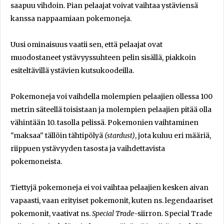
saapuu vihdoin. Pian pelaajat voivat vaihtaa ystäviensä
kanssa nappaamiaan pokemoneja.
Uusi ominaisuus vaatii sen, että pelaajat ovat
muodostaneet ystävyyssuhteen pelin sisällä, piakkoin
esiteltävillä ystävien kutsukoodeilla.
Pokemoneja voi vaihdella molempien pelaajien ollessa 100
metrin säteellä toisistaan ja molempien pelaajien pitää olla
vähintään 10. tasolla pelissä. Pokemonien vaihtaminen
"maksaa" tällöin tähtipölyä
(stardust)
, jota kuluu eri määriä,
riippuen ystävyyden tasosta ja vaihdettavista
pokemoneista.
Tiettyjä pokemoneja ei voi vaihtaa pelaajien kesken aivan
vapaasti, vaan erityiset pokemonit, kuten ns. legendaariset
pokemonit, vaativat ns.
Special Trade
-siirron. Special Trade