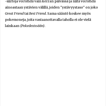
-siirtoja voi tehdä vain kerran päivässä ja niitä voi tehdä
ainoastaan ystävien välillä, joiden "ystävyystaso" on joko
Great Friend
tai
Best Friend
. Sama sääntö koskee myös
pokemoneja, joita vastaanottavalla taholla ei ole vielä
lainkaan
(Pokedexissään)
.