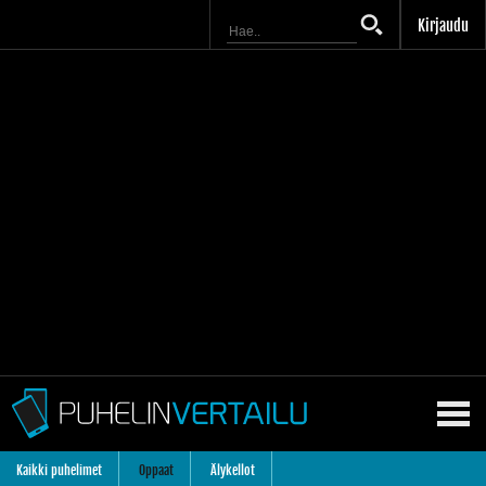
Kirjaudu
Kaikki puhelimet
Oppaat
Älykellot