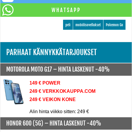
WHATSAPP
peli
mobiilisovellukset
Pokemon Go
PARHAAT KÄNNYKKÄTARJOUKSET
MOTOROLA MOTO G17 –
HINTA LASKENUT -40%
149 € POWER
249 € VERKKOKAUPPA.COM
249 € VEIKON KONE
Alin hinta viikko sitten: 249 €
HONOR 600 (5G) –
HINTA LASKENUT -40%