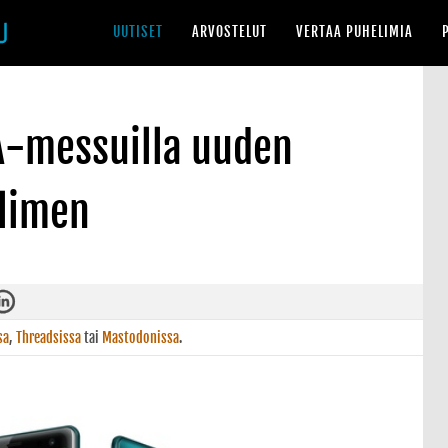
UUTISET
ARVOSTELUT
VERTAA PUHELIMIA
FA-messuilla uuden
limen
sa
,
Threadsissa
tai
Mastodonissa
.