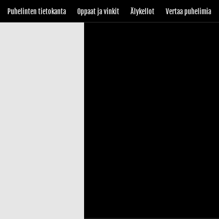
Puhelinten tietokanta
Oppaat ja vinkit
Älykellot
Vertaa puhelimia