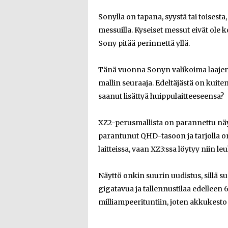
Sonylla on tapana, syystä tai toisesta
messuilla. Kyseiset messut eivät ole
Sony pitää perinnettä yllä.
Tänä vuonna Sonyn valikoima laajeni 
mallin seuraaja. Edeltäjästä on kuite
saanut lisättyä huippulaitteeseensa?
XZ2-perusmallista on parannettu näy
parantunut QHD-tasoon ja tarjolla o
laitteissa, vaan XZ3:ssa löytyy niin 
Näyttö onkin suurin uudistus, sillä 
gigatavua ja tallennustilaa edelleen
milliampeerituntiin, joten akkukesto