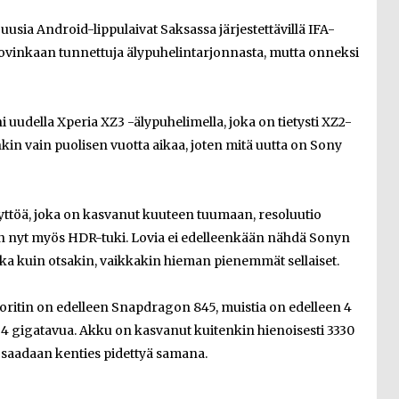
, uusia Android-lippulaivat Saksassa järjestettävillä IFA-
 kovinkaan tunnettuja älypuhelintarjonnasta, mutta onneksi
uudella Xperia XZ3 -älypuhelimella, joka on tietysti XZ2-
nkin vain puolisen vuotta aikaa, joten mitä uutta on Sony
ttöä, joka on kasvanut kuuteen tuumaan, resoluutio
n nyt myös HDR-tuki. Lovia ei edelleenkään nähdä Sonyn
leuka kuin otsakin, vaikkakin hieman pienemmät sellaiset.
suoritin on edelleen Snapdragon 845, muistia on edelleen 4
 64 gigatavua. Akku on kasvanut kuitenkin hienoisesti 3330
 saadaan kenties pidettyä samana.