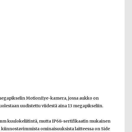
 megapikselin MotionEye-kamera, jossa aukko on
olestaan uudistettu viidestä aina 13 megapikseliin.
5 mm kuulokeliitintä, mutta IP68-sertifikaatin mukainen
i kiinnostavimmista ominaisuuksista laitteessa on Side