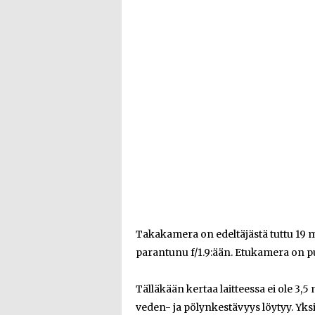
Takakamera on edeltäjästä tuttu 19
parantunu f/1.9:ään. Etukamera on pu
Tälläkään kertaa laitteessa ei ole 3,
veden- ja pölynkestävyys löytyy. Yks