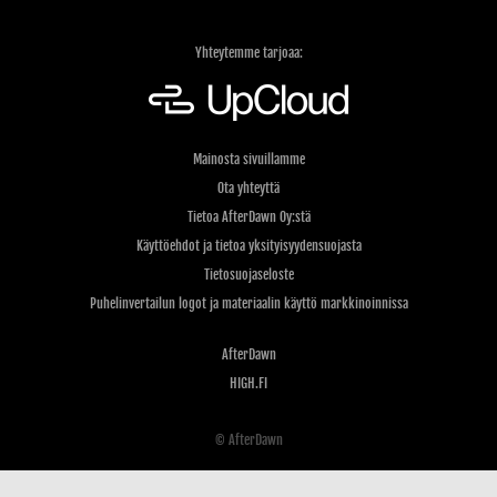
Yhteytemme tarjoaa:
Mainosta sivuillamme
Ota yhteyttä
Tietoa AfterDawn Oy:stä
Käyttöehdot ja tietoa yksityisyydensuojasta
Tietosuojaseloste
Puhelinvertailun logot ja materiaalin käyttö markkinoinnissa
AfterDawn
HIGH.FI
© AfterDawn