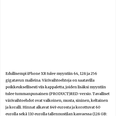
Edullisempi iPhone XR tulee myyntiin 64, 128 ja 256
gigatavun malleina. Värivaihtoehtoja on saatavilla
poikkeuksellisesti viis kappaletta, joiden lisäksi myyntiin
tulee tummanpunainen (PRODUCT)RED-versio. Tavalliset
värivaihtoehdot ovat valkoinen, musta, sininen, keltainen
ja koralli. Hinnat alkavat 849 eurosta ja korottuvat 60
eurolla sekä 110 eurolla tallennustilan kasvaessa (128 GB: