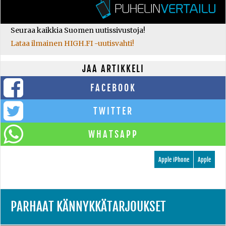
Seuraa kaikkia Suomen uutissivustoja!
Lataa ilmainen HIGH.FI -uutisvahti!
JAA ARTIKKELI
FACEBOOK
TWITTER
WHATSAPP
Apple iPhone
Apple
PARHAAT KÄNNYKKÄTARJOUKSET