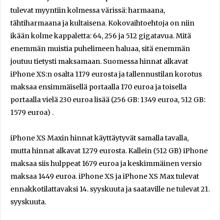
tulevat myyntiin kolmessa värissä: harmaana,
tähtiharmaana ja kultaisena. Kokovaihtoehtoja on niin
ikään kolme kappaletta: 64, 256 ja 512 gigatavua. Mitä
enemmän muistia puhelimeen haluaa, sitä enemmän
joutuu tietysti maksamaan. Suomessa hinnat alkavat
iPhone XS:n osalta 1179 eurosta ja tallennustilan korotus
maksaa ensimmäisellä portaalla 170 euroa ja toisella
portaalla vielä 230 euroa lisää (256 GB: 1349 euroa, 512 GB:
1579 euroa) .
iPhone XS Maxin hinnat käyttäytyvät samalla tavalla,
mutta hinnat alkavat 1279 eurosta. Kallein (512 GB) iPhone
maksaa siis hulppeat 1679 euroa ja keskimmäinen versio
maksaa 1449 euroa. iPhone XS ja iPhone XS Max tulevat
ennakkotilattavaksi 14. syyskuuta ja saataville ne tulevat 21.
syyskuuta.