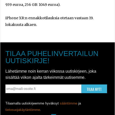
939 euroa, 256 GB: 1049 euroa).
iPhone XR:n ennakkotilauksia otetaan vastaan 19.
lokakuuta alkaen.
TILAA PUHELINVERTAILUN
UUTISKIRJE!
Lähetämme noin kerran viikossa uutiskirjeen, joka
sisältää viikon ajalta tärkeimmät uutisemme.
TILAA NYT!
Tilaamalla uutiskirjeemme hyväksyt
sääntömme
ja
tietosuojakäytäntömme
.