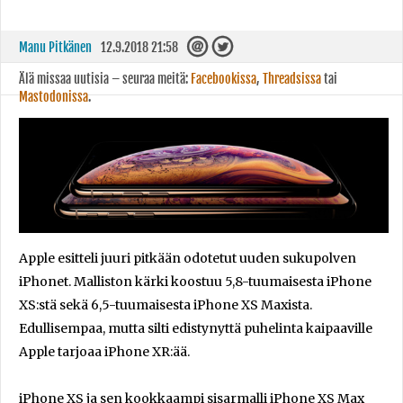
Manu Pitkänen
12.9.2018 21:58
Älä missaa uutisia – seuraa meitä:
Facebookissa
,
Threadsissa
tai
Mastodonissa
.
Apple esitteli juuri pitkään odotetut uuden sukupolven
iPhonet. Malliston kärki koostuu 5,8-tuumaisesta iPhone
XS:stä sekä 6,5-tuumaisesta iPhone XS Maxista.
Edullisempaa, mutta silti edistynyttä puhelinta kaipaaville
Apple tarjoaa iPhone XR:ää.
iPhone XS ja sen kookkaampi sisarmalli iPhone XS Max