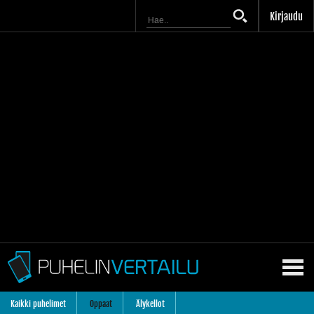
Kirjaudu
Kaikki puhelimet
Oppaat
Älykellot