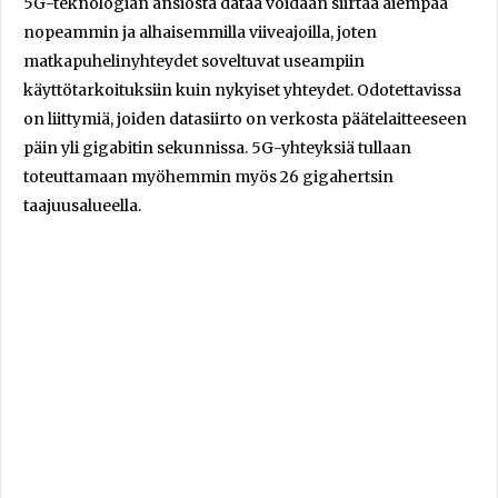
5G-teknologian ansiosta dataa voidaan siirtää aiempaa
nopeammin ja alhaisemmilla viiveajoilla, joten
matkapuhelinyhteydet soveltuvat useampiin
käyttötarkoituksiin kuin nykyiset yhteydet. Odotettavissa
on liittymiä, joiden datasiirto on verkosta päätelaitteeseen
päin yli gigabitin sekunnissa. 5G-yhteyksiä tullaan
toteuttamaan myöhemmin myös 26 gigahertsin
taajuusalueella.