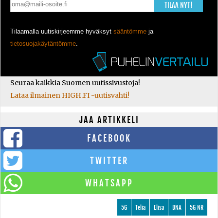
TILAA NYT!
Tilaamalla uutiskirjeemme hyväksyt
sääntömme
ja
tietosuojakäytäntömme
.
Seuraa kaikkia Suomen uutissivustoja!
Lataa ilmainen HIGH.FI -uutisvahti!
JAA ARTIKKELI
FACEBOOK
TWITTER
WHATSAPP
5G
Telia
Elisa
DNA
5G NR