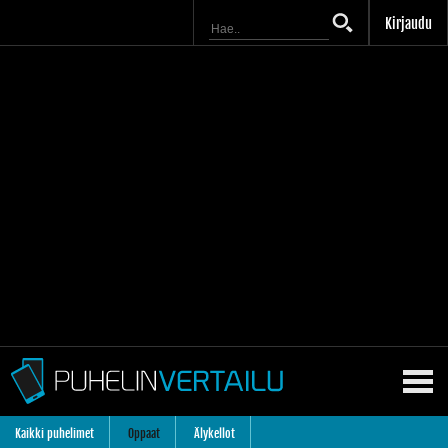
Kirjaudu
Kaikki puhelimet
Oppaat
Älykellot