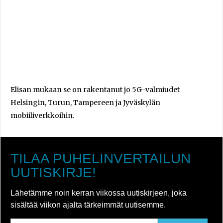
Elisan mukaan se on rakentanut jo 5G-valmiudet
Helsingin, Turun, Tampereen ja Jyväskylän
mobiiliverkkoihin.
TILAA PUHELINVERTAILUN
UUTISKIRJE!
Lähetämme noin kerran viikossa uutiskirjeen, joka
sisältää viikon ajalta tärkeimmät uutisemme.