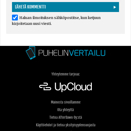
Haluan ilmoituksen sähköpostitse, kun ketjuun
kirjoitetaan uusi viesti.
Yhteytemme tarjoaa:
Mainosta sivuillamme
Ota yhteyttä
Tietoa AfterDawn Oy:stä
Käyttöehdot ja tietoa yksityisyydensuojasta