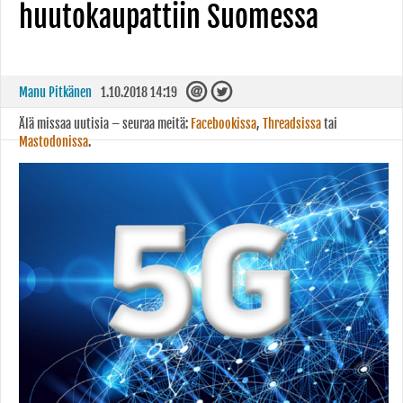
huutokaupattiin Suomessa
Manu Pitkänen
1.10.2018 14:19
Älä missaa uutisia – seuraa meitä:
Facebookissa
,
Threadsissa
tai
Mastodonissa
.