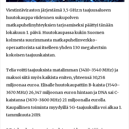
Viestintäviraston järjestämä 3,5 GHz:n taajuusalueen
huutokauppa viidennen sukupolven
matkapuhelinyhteyksien tarjoamiseksi päättyi tänään
lokakuun 1. päivä. Huutokaupassa kukin Suomen
kolmesta suurimmasta matkapuhelinverkko-
operaattorista sai itselleen yhden 130 megahertsin
kokoisen taajuuskaistan.
Telia voitti taajuuksista matalimman (3410–3540 MHz) ja
maksoi siitä myös kaikista eniten, yhteensä 30,258
miljoonaa euroa. Elisalle huutokaupattiin B-kaista (3540–
3670 MHz) 26,347 miljoonan euron hintaan ja DNA sai C-
kaistansa (3670–3800 MHz) 21 miljoonalla eurolla.
Kaupallinen toiminta myydyillä 5G-taajuuksilla voi alkaa 1.
tammikuuta 2019.