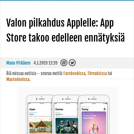
Valon pilkahdus Applelle: App
Store takoo edelleen ennätyksiä
Manu Pitkänen
4.1.2019 12:39
Älä missaa uutisia – seuraa meitä:
Facebookissa
,
Threadsissa
tai
Mastodonissa
.