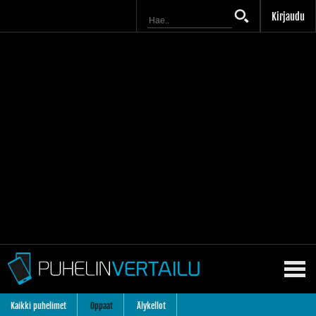
Kirjaudu
Kaikki puhelimet
Oppaat
Älykellot