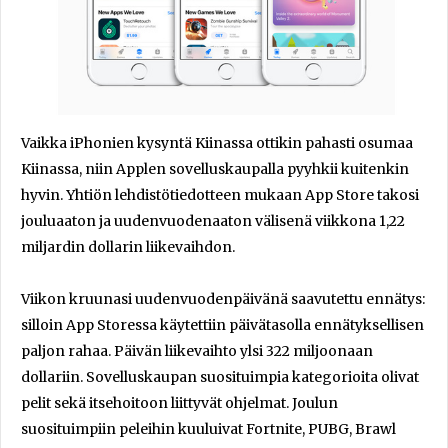
Vaikka iPhonien kysyntä Kiinassa ottikin pahasti osumaa
Kiinassa, niin Applen sovelluskaupalla pyyhkii kuitenkin
hyvin. Yhtiön lehdistötiedotteen mukaan App Store takosi
jouluaaton ja uudenvuodenaaton välisenä viikkona 1,22
miljardin dollarin liikevaihdon.
Viikon kruunasi uudenvuodenpäivänä saavutettu ennätys:
silloin App Storessa käytettiin päivätasolla ennätyksellisen
paljon rahaa. Päivän liikevaihto ylsi 322 miljoonaan
dollariin. Sovelluskaupan suosituimpia kategorioita olivat
pelit sekä itsehoitoon liittyvät ohjelmat. Joulun
suosituimpiin peleihin kuuluivat Fortnite, PUBG, Brawl