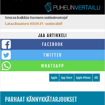
Seuraa kaikkia Suomen uutissivustoja!
Lataa ilmainen HIGH.FI -uutisvahti!
JAA ARTIKKELI
FACEBOOK
TWITTER
WHATSAPP
Apple
App Store
Apple iPhone
iOS
PARHAAT KÄNNYKKÄTARJOUKSET