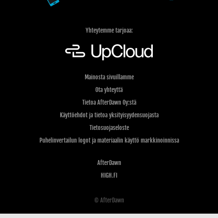
Yhteytemme tarjoaa:
Mainosta sivuillamme
Ota yhteyttä
Tietoa AfterDawn Oy:stä
Käyttöehdot ja tietoa yksityisyydensuojasta
Tietosuojaseloste
Puhelinvertailun logot ja materiaalin käyttö markkinoinnissa
AfterDawn
HIGH.FI
© AfterDawn