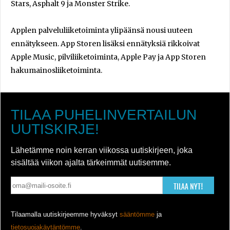
Stars, Asphalt 9 ja Monster Strike.
Applen palveluliiketoiminta ylipäänsä nousi uuteen
ennätykseen. App Storen lisäksi ennätyksiä rikkoivat
Apple Music, pilviliiketoiminta, Apple Pay ja App Storen
hakumainosliiketoiminta.
TILAA PUHELINVERTAILUN
UUTISKIRJE!
Lähetämme noin kerran viikossa uutiskirjeen, joka
sisältää viikon ajalta tärkeimmät uutisemme.
TILAA NYT!
Tilaamalla uutiskirjeemme hyväksyt
sääntömme
ja
tietosuojakäytäntömme
.