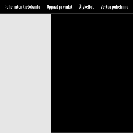
Puhelinten tietokanta
Oppaat ja vinkit
Älykellot
Vertaa puhelimia