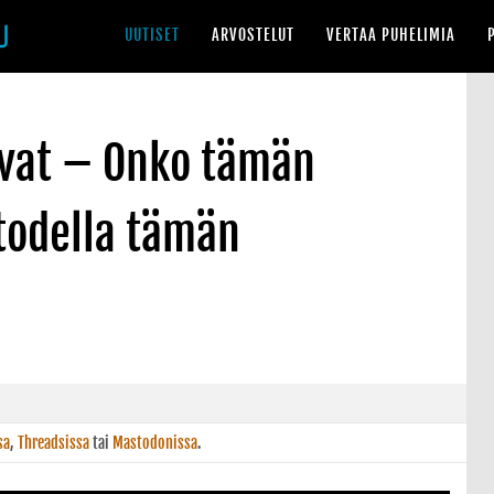
UUTISET
ARVOSTELUT
VERTAA PUHELIMIA
vat – Onko tämän
todella tämän
sa
,
Threadsissa
tai
Mastodonissa
.