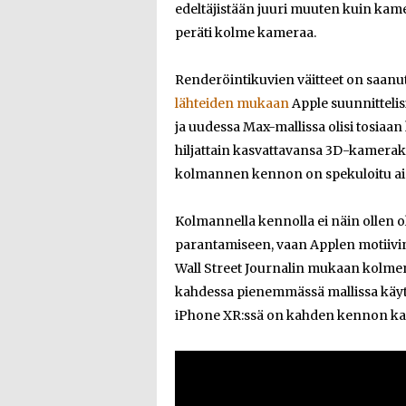
edeltäjistään juuri muuten kuin ka
peräti kolme kameraa.
Renderöintikuvien väitteet on saanu
lähteiden mukaan
Apple suunnitteli
ja uudessa Max-mallissa olisi tosiaa
hiljattain kasvattavansa 3D-kamera
kolmannen kennon on spekuloitu ais
Kolmannella kennolla ei näin ollen o
parantamiseen, vaan Applen motiivi
Wall Street Journalin mukaan kolmen
kahdessa pienemmässä mallissa käyt
iPhone XR:ssä on kahden kennon k