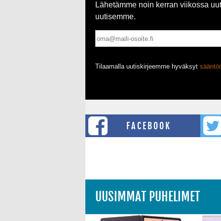
Lähetämme noin kerran viikossa uutis
uutisemme.
Tilaamalla uutiskirjeemme hyväksyt
säänt
FACEBOOK
UUSIMMAT PUHELIMET