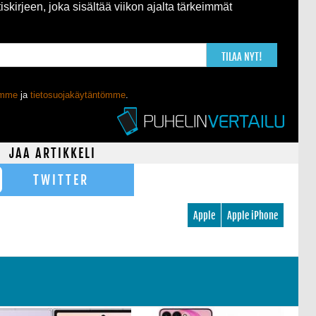
kirjeen, joka sisältää viikon ajalta tärkeimmät
TILAA NYT!
ömme
ja
tietosuojakäytäntömme
.
JAA ARTIKKELI
TWITTER
Apple
Apple iPhone