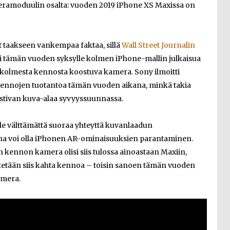
meramoduulin osalta: vuoden 2019 iPhone XS Maxissa on
t taakseen vankempaa faktaa, sillä
Wall Street Journalin
si tämän vuoden syksylle kolmen iPhone-mallin julkaisua
n kolmesta kennosta koostuva kamera. Sony ilmoitti
kennojen tuotantoa tämän vuoden aikana, minkä takia
tivan kuva-alaa syvyyssuunnassa.
le välttämättä suoraa yhteyttä kuvanlaadun
na voi olla iPhonen AR-ominaisuuksien parantaminen.
 kennon kamera olisi siis tulossa ainoastaan Maxiin,
etään siis kahta kennoa – toisin sanoen tämän vuoden
amera.