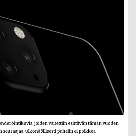
enderöintikuvia, joiden väitettiin esittävän tämän vuoden
 seuraajaa. Ulkonäöllisesti puhelin ei poikkea