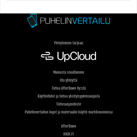
Yhteytemme tarjoaa:
Mainosta sivuillamme
Ota yhteyttä
Tietoa AfterDawn Oy:stä
Käyttöehdot ja tietoa yksityisyydensuojasta
Tietosuojaseloste
Puhelinvertailun logot ja materiaalin käyttö markkinoinnissa
AfterDawn
HIGH.FI