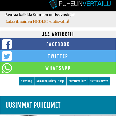
Seuraa kaikkia Suomen uutissivustoja!
Lataa ilmainen HIGH.FI -uutisvahti!
JAA ARTIKKELI
FACEBOOK
TWITTER
WHATSAPP
Samsung
Samsung Galaxy -sarja
taitettava laite
taittuva näyttö
UUSIMMAT PUHELIMET