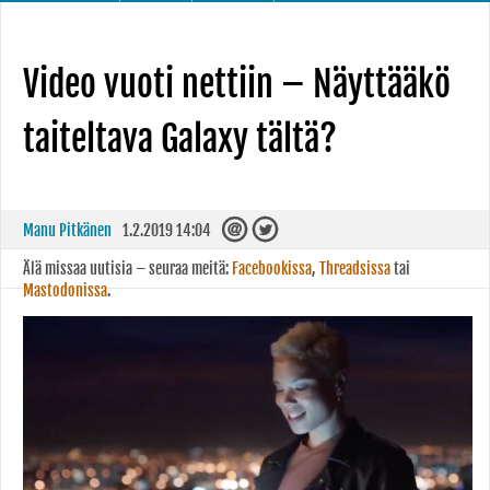
Video vuoti nettiin – Näyttääkö
taiteltava Galaxy tältä?
Manu Pitkänen
1.2.2019 14:04
Älä missaa uutisia – seuraa meitä:
Facebookissa
,
Threadsissa
tai
Mastodonissa
.