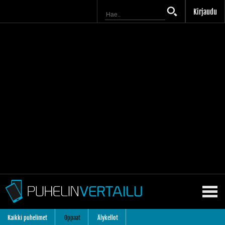
Kirjaudu
Kaikki puhelimet
Oppaat
Älykellot