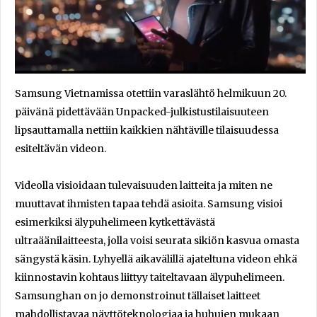
Samsung Vietnamissa otettiin varaslähtö helmikuun 20.
päivänä pidettävään Unpacked-julkistustilaisuuteen
lipsauttamalla nettiin kaikkien nähtäville tilaisuudessa
esiteltävän videon.
Videolla visioidaan tulevaisuuden laitteita ja miten ne
muuttavat ihmisten tapaa tehdä asioita. Samsung visioi
esimerkiksi älypuhelimeen kytkettävästä
ultraäänilaitteesta, jolla voisi seurata sikiön kasvua omasta
sängystä käsin. Lyhyellä aikavälillä ajateltuna videon ehkä
kiinnostavin kohtaus liittyy taiteltavaan älypuhelimeen.
Samsunghan on jo demonstroinut tällaiset laitteet
mahdollistavaa näyttöteknologiaa ja huhujen mukaan