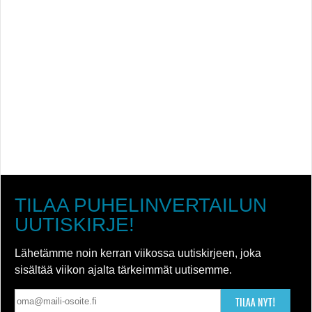
TILAA PUHELINVERTAILUN
UUTISKIRJE!
Lähetämme noin kerran viikossa uutiskirjeen, joka
sisältää viikon ajalta tärkeimmät uutisemme.
TILAA NYT!