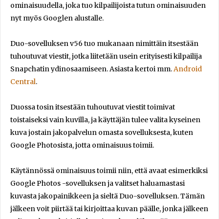
ominaisuudella, joka tuo kilpailijoista tutun ominaisuuden
nyt myös Googlen alustalle.
Duo-sovelluksen v56 tuo mukanaan nimittäin itsestään
tuhoutuvat viestit, jotka liitetään usein erityisesti kilpailija
Snapchatin ydinosaamiseen. Asiasta kertoi mm.
Android
Central
.
Duossa tosin itsestään tuhoutuvat viestit toimivat
toistaiseksi vain kuvilla, ja käyttäjän tulee valita kyseinen
kuva jostain jakopalvelun omasta sovelluksesta, kuten
Google Photosista, jotta ominaisuus toimii.
Käytännössä ominaisuus toimii niin, että avaat esimerkiksi
Google Photos -sovelluksen ja valitset haluamastasi
kuvasta jakopainikkeen ja sieltä Duo-sovelluksen. Tämän
jälkeen voit piirtää tai kirjoittaa kuvan päälle, jonka jälkeen