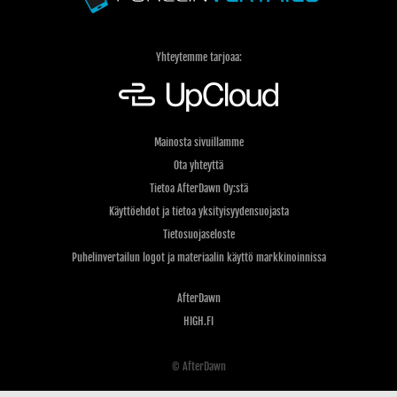
Yhteytemme tarjoaa:
Mainosta sivuillamme
Ota yhteyttä
Tietoa AfterDawn Oy:stä
Käyttöehdot ja tietoa yksityisyydensuojasta
Tietosuojaseloste
Puhelinvertailun logot ja materiaalin käyttö markkinoinnissa
AfterDawn
HIGH.FI
© AfterDawn