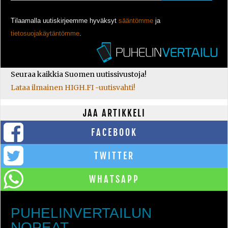
Tilaamalla uutiskirjeemme hyväksyt
sääntömme
ja
tietosuojakäytäntömme
.
Seuraa kaikkia Suomen uutissivustoja!
Lataa ilmainen HIGH.FI -uutisvahti!
JAA ARTIKKELI
FACEBOOK
TWITTER
WHATSAPP
PUHELINVERTAILUN
NOPEAT