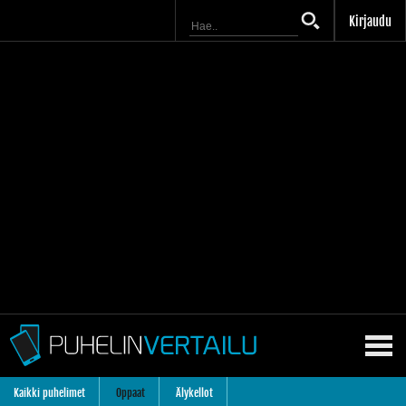
Kirjaudu
Kaikki puhelimet
Oppaat
Älykellot