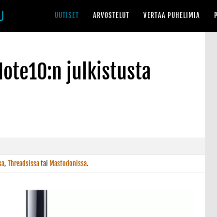
UUTISET
ARVOSTELUT
VERTAA PUHELIMIA
ote10:n julkistusta
sa
,
Threadsissa
tai
Mastodonissa
.