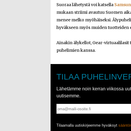
Suoraa lähetystä voi katsella
Samsung
mukaan striimi avautuu Suomen aikaa 
menee melko myöhäiseksi. Älypuhelim
hyväkseen myös muiden tuotteiden e
Ainakin älykellot, Gear-virtuaalilasit 
puhelimien kanssa.
TILAA PUHELINVE
Lähetämme noin kerran viikossa uutis
uutisemme.
Tilaamalla uutiskirjeemme hyväksyt
säänt