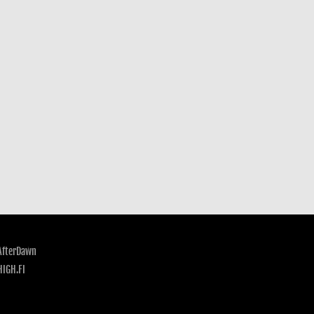
AfterDawn
HIGH.FI