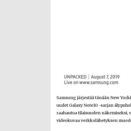
Samsung järjestää tänään New Yorkiss
uudet Galaxy Note10 -sarjan älypuheli
raahautua tilaisuuden näkemiseksi, 
videokuvaa verkkolähetyksen muod