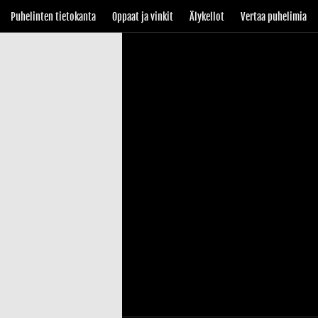
Puhelinten tietokanta
Oppaat ja vinkit
Älykellot
Vertaa puhelimia