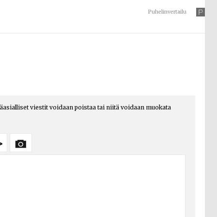
Puhelinvertailu
päasialliset viestit voidaan poistaa tai niitä voidaan muokata