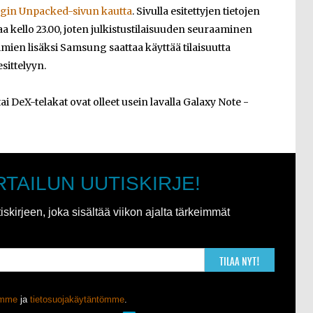
in Unpacked-sivun kautta
. Sivulla esitettyjen tietojen
kello 23.00, joten julkistustilaisuuden seuraaminen
ien lisäksi Samsung saattaa käyttää tilaisuutta
sittelyyn.
tai DeX-telakat ovat olleet usein lavalla Galaxy Note -
RTAILUN UUTISKIRJE!
kirjeen, joka sisältää viikon ajalta tärkeimmät
TILAA NYT!
ömme
ja
tietosuojakäytäntömme
.