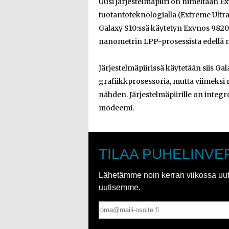
Uusi järjestelmäpiiri on nimeltään E
tuotantoteknologialla (Extreme Ultrav
Galaxy S10:ssä käytetyn Exynos 9820
nanometrin LPP-prosessista edellä 
Järjestelmäpiirissä käytetään siis Ga
grafiikkprosessoria, mutta viimeksi 
nähden. Järjestelmäpiirille on integ
modeemi.
TILAA PUHELINVE
Lähetämme noin kerran viikossa uutis
uutisemme.