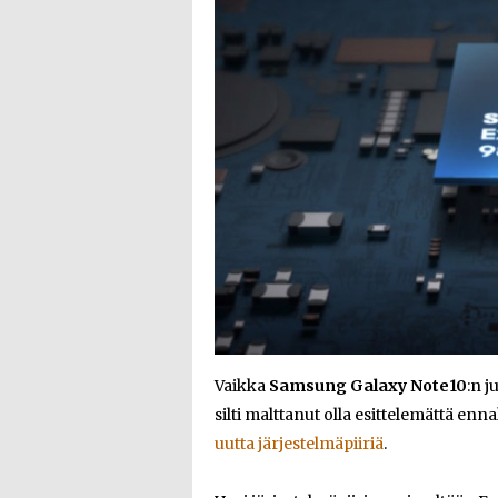
Vaikka
Samsung
Galaxy Note10
:n j
silti malttanut olla esittelemättä e
uutta järjestelmäpiiriä
.