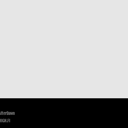
AfterDawn
HIGH.FI