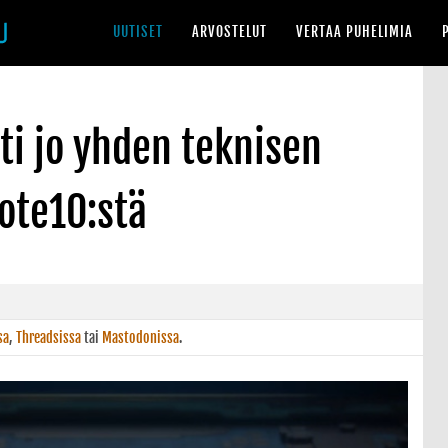
UUTISET
ARVOSTELUT
VERTAA PUHELIMIA
i jo yhden teknisen
ote10:stä
sa
,
Threadsissa
tai
Mastodonissa
.