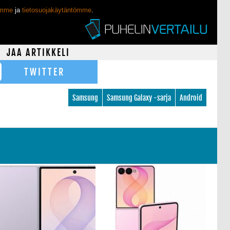
ömme
ja
tietosuojakäytäntömme
.
JAA ARTIKKELI
TWITTER
Samsung
Samsung Galaxy -sarja
Android