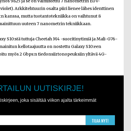
xynos 9825 ja se on valmistettu 7 nanometrin EUV-
iolet). Arkkitehtuurin osalta piiri lienee lähes identtinen
:n kanssa, mutta tuotantotekniikka on vaihtunut 8
mainittuun uuteen 7 nanometrin tekniikkaan.
laxy S10:stä tuttuja Cheetah M4 -suoritinytimiä ja Mali-G76-
mainitun kellotaajuutta on nostettu Galaxy S10:een
roitu myös 2 Gbps:n tiedonsiirtonopeuksiin yltävä 4G-
RTAILUN UUTISKIRJE!
kirjeen, joka sisältää viikon ajalta tärkeimmät
TILAA NYT!