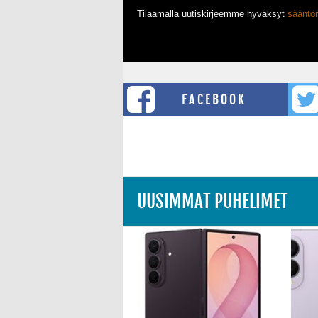
Tilaamalla uutiskirjeemme hyväksyt
säänt
FACEBOOK
UUSIMMAT PUHELIMET