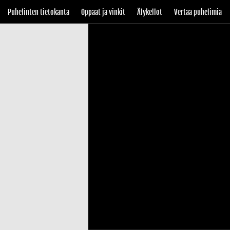
Puhelinten tietokanta
Oppaat ja vinkit
Älykellot
Vertaa puhelimia