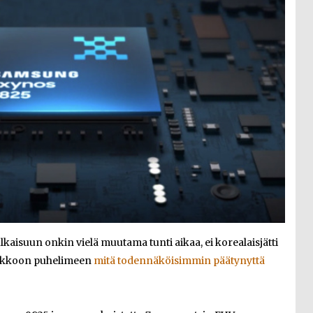
ulkaisuun onkin vielä muutama tunti aikaa, ei korealaisjätti
nnakkoon puhelimeen
mitä todennäköisimmin päätynyttä