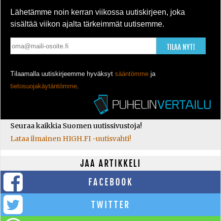
Lähetämme noin kerran viikossa uutiskirjeen, joka
sisältää viikon ajalta tärkeimmät uutisemme.
TILAA NYT!
Tilaamalla uutiskirjeemme hyväksyt
sääntömme
ja
tietosuojakäytäntömme
.
Seuraa kaikkia Suomen uutissivustoja!
Lataa ilmainen HIGH.FI -uutisvahti!
JAA ARTIKKELI
FACEBOOK
TWITTER