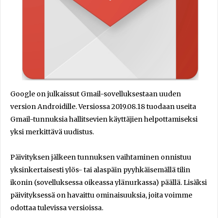
Google on julkaissut Gmail-sovelluksestaan uuden
version Androidille. Versiossa 2019.08.18 tuodaan useita
Gmail-tunnuksia hallitsevien käyttäjien helpottamiseksi
yksi merkittävä uudistus.
Päivityksen jälkeen tunnuksen vaihtaminen onnistuu
yksinkertaisesti ylös- tai alaspäin pyyhkäisemällä tilin
ikonin (sovelluksessa oikeassa ylänurkassa) päällä. Lisäksi
päivityksessä on havaittu ominaisuuksia, joita voimme
odottaa tulevissa versioissa.