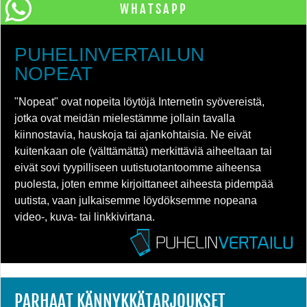
WHATSAPP
PUHELINVERTAILUN
NOPEAT
"Nopeat" ovat nopeita löytöjä Internetin syövereistä,
jotka ovat meidän mielestämme jollain tavalla
kiinnostavia, hauskoja tai ajankohtaisia. Ne eivät
kuitenkaan ole (välttämättä) merkittäviä aiheeltaan tai
eivät sovi tyypilliseen uutistuotantoomme aiheensa
puolesta, joten emme kirjoittaneet aiheesta pidempää
uutista, vaan julkaisemme löydöksemme nopeana
video-, kuva- tai linkkivirtana.
PARHAAT KÄNNYKKÄTARJOUKSET