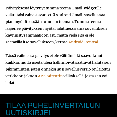
Päivityksestä löytynyt tumma teema Gmail-widgetille
vaikuttaisi vahvistavan, että Android Gmail-sovellus saa
pian myös itsessään tumman teeman. Tumma teema
laajenee päivityksen myötä haluttaessa aina sovelluksen
käynnistysanimaatioon asti, mutta vielä sitä ei ole
saatavilla itse sovellukseen, kertoo
Android Central
.
Tässä vaiheessa päivitys ei ole välttämättä saavuttanut
kaikkia, mutta useita tilejä hallinnoivat saattavat haluta sen
pikimminten, joten onneksi uusi sovellusversio on laitettu
verkkoon jakoon
APK Mirrorin
välityksellä, josta sen voi
ladata.
TILAA PUHELINVERTAILUN
UUTISKIRJE!