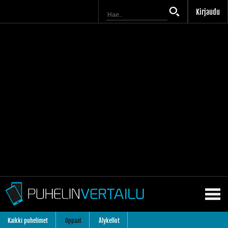
Kirjaudu
Kaikki puhelimet
Oppaat
Älykellot