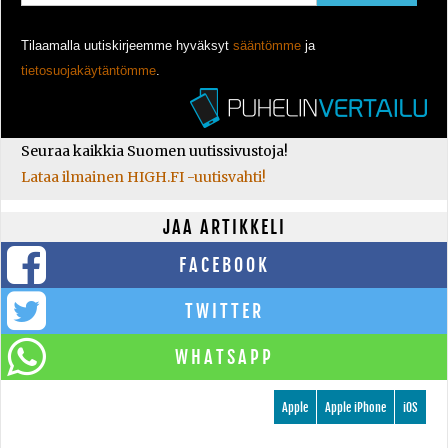
Tilaamalla uutiskirjeemme hyväksyt
sääntömme
ja
tietosuojakäytäntömme
.
Seuraa kaikkia Suomen uutissivustoja!
Lataa ilmainen HIGH.FI -uutisvahti!
JAA ARTIKKELI
FACEBOOK
TWITTER
WHATSAPP
Apple
Apple iPhone
iOS