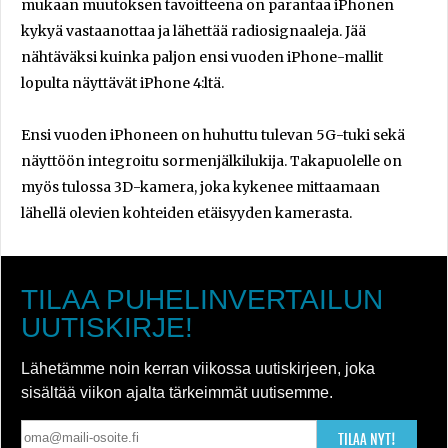
mukaan muutoksen tavoitteena on parantaa iPhonen
kykyä vastaanottaa ja lähettää radiosignaaleja. Jää
nähtäväksi kuinka paljon ensi vuoden iPhone-mallit
lopulta näyttävät iPhone 4:ltä.
Ensi vuoden iPhoneen on huhuttu tulevan 5G-tuki sekä
näyttöön integroitu sormenjälkilukija. Takapuolelle on
myös tulossa 3D-kamera, joka kykenee mittaamaan
lähellä olevien kohteiden etäisyyden kamerasta.
TILAA PUHELINVERTAILUN
UUTISKIRJE!
Lähetämme noin kerran viikossa uutiskirjeen, joka
sisältää viikon ajalta tärkeimmät uutisemme.
TILAA NYT!