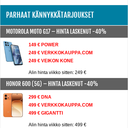
PARHAAT KÄNNYKKÄTARJOUKSET
MOTOROLA MOTO G17 –
HINTA LASKENUT -40%
149 € POWER
249 € VERKKOKAUPPA.COM
249 € VEIKON KONE
Alin hinta viikko sitten: 249 €
HONOR 600 (5G) –
HINTA LASKENUT -40%
299 € DNA
499 € VERKKOKAUPPA.COM
499 € GIGANTTI
Alin hinta viikko sitten: 499 €