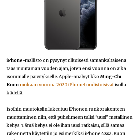
iPhone
-mallisto on pysynyt ulkoisesti samankaltaisena
taas muutaman vuoden ajan, joten ensi vuonna on aika
isommalle päivitykselle. Apple-analyytikko
Ming-Chi
Kuon
mukaan vuonna 2020 iPhonet uudistuisivat
isolla
kädellä.
Isoihin muutoksiin lukeutuu iPhonen runkorakenteen
muuttaminen niin, että puhelimeen tulisi "uusi" metallinen
kehys. Tämä kehys ei ole ihan uusi ratkaisu, sillä samaa
rakennetta käytettiin jo esimerkiksi iPhone 4:ssä. Kuon