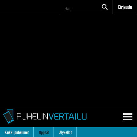
Kirjaudu
Kaikki puhelimet
Oppaat
Älykellot