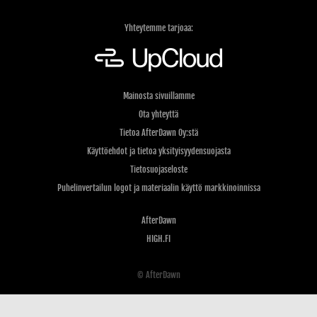
Yhteytemme tarjoaa:
Mainosta sivuillamme
Ota yhteyttä
Tietoa AfterDawn Oy:stä
Käyttöehdot ja tietoa yksityisyydensuojasta
Tietosuojaseloste
Puhelinvertailun logot ja materiaalin käyttö markkinoinnissa
AfterDawn
HIGH.FI
© AfterDawn