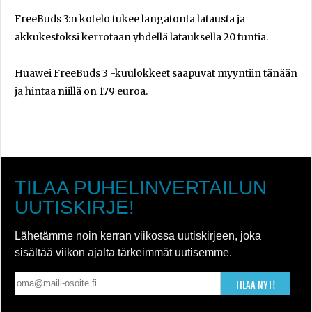
FreeBuds 3:n kotelo tukee langatonta latausta ja
akkukestoksi kerrotaan yhdellä latauksella 20 tuntia.
Huawei FreeBuds 3 -kuulokkeet saapuvat myyntiin tänään
ja hintaa niillä on 179 euroa.
TILAA PUHELINVERTAILUN
UUTISKIRJE!
Lähetämme noin kerran viikossa uutiskirjeen, joka
sisältää viikon ajalta tärkeimmät uutisemme.
TILAA NYT!