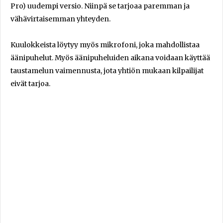
Pro) uudempi versio. Niinpä se tarjoaa paremman ja
vähävirtaisemman yhteyden.
Kuulokkeista löytyy myös mikrofoni, joka mahdollistaa
äänipuhelut. Myös äänipuheluiden aikana voidaan käyttää
taustamelun vaimennusta, jota yhtiön mukaan kilpailijat
eivät tarjoa.