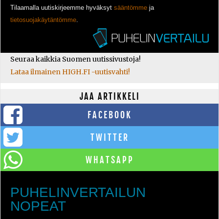
Tilaamalla uutiskirjeemme hyväksyt
sääntömme
ja
tietosuojakäytäntömme
.
Seuraa kaikkia Suomen uutissivustoja!
Lataa ilmainen HIGH.FI -uutisvahti!
JAA ARTIKKELI
FACEBOOK
TWITTER
WHATSAPP
PUHELINVERTAILUN
NOPEAT