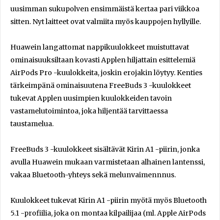
uusimman sukupolven ensimmäistä kertaa pari viikkoa
sitten. Nyt laitteet ovat valmiita myös kauppojen hyllyille.
Huawein langattomat nappikuulokkeet muistuttavat
ominaisuuksiltaan kovasti Applen hiljattain esittelemiä
AirPods Pro -kuulokkeita, joskin erojakin löytyy. Kenties
tärkeimpänä ominaisuutena FreeBuds 3 -kuulokkeet
tukevat Applen uusimpien kuulokkeiden tavoin
vastamelutoimintoa, joka hiljentää tarvittaessa
taustamelua.
FreeBuds 3 -kuulokkeet sisältävät Kirin A1 -piirin, jonka
avulla Huawein mukaan varmistetaan alhainen lantenssi,
vakaa Bluetooth-yhteys sekä melunvaimennnus.
Kuulokkeet tukevat Kirin A1 -piirin myötä myös Bluetooth
5.1 -profiilia, joka on montaa kilpailijaa (ml. Apple AirPods