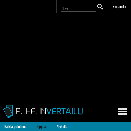
Kirjaudu
Kaikki puhelimet
Oppaat
Älykellot