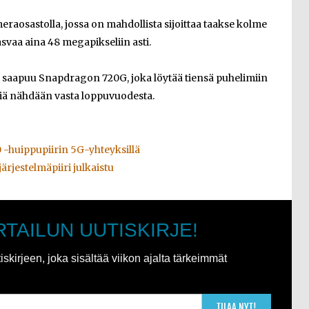
aosastolla, jossa on mahdollista sijoittaa taakse kolme
vaa aina 48 megapikseliin asti.
 saapuu Snapdragon 720G, joka löytää tiensä puhelimiin
riä nähdään vasta loppuvuodesta.
0 -huippupiirin 5G-yhteyksillä
rjestelmäpiiri julkaistu
RTAILUN UUTISKIRJE!
kirjeen, joka sisältää viikon ajalta tärkeimmät
TILAA NYT!