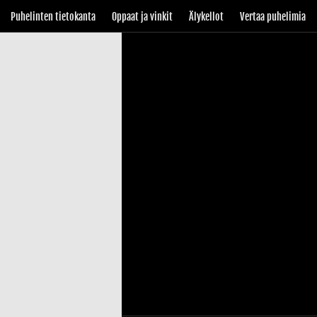
Puhelinten tietokanta
Oppaat ja vinkit
Älykellot
Vertaa puhelimia