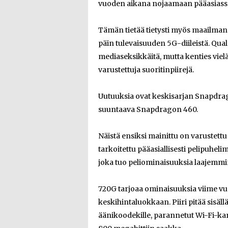
vuoden aikana nojaamaan pääasiassa
Tämän tietää tietysti myös maailman jo
päin tulevaisuuden 5G-diileistä. Q
mediaseksikkäitä, mutta kenties viel
varustettuja suoritinpiirejä.
Uutuuksia ovat keskisarjan Snapdrago
suuntaava Snapdragon 460.
Näistä ensiksi mainittu on varustettu e
tarkoitettu pääasiallisesti pelipuhel
joka tuo peliominaisuuksia laajemmin
720G tarjoaa ominaisuuksia viime vu
keskihintaluokkaan. Piiri pitää sisäll
äänikoodekille, parannetut Wi-Fi-ka