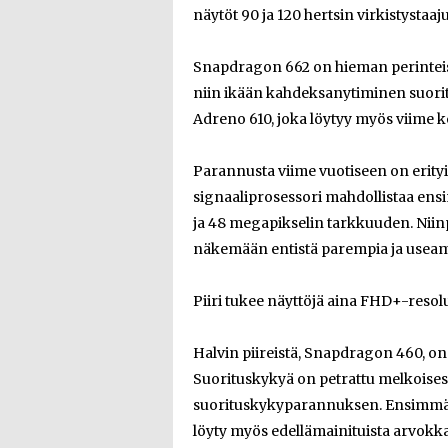
näytöt 90 ja 120 hertsin virkistystaaj
Snapdragon 662 on hieman perinteisem
niin ikään kahdeksanytiminen suori
Adreno 610, joka löytyy myös viime k
Parannusta viime vuotiseen on erityi
signaaliprosessori mahdollistaa en
ja 48 megapikselin tarkkuuden. Niin
näkemään entistä parempia ja useam
Piiri tukee näyttöjä aina FHD+-resolu
Halvin piireistä, Snapdragon 460, on
Suorituskykyä on petrattu melkoisest
suorituskykyparannuksen. Ensimmäist
löyty myös edellämainituista arvokka