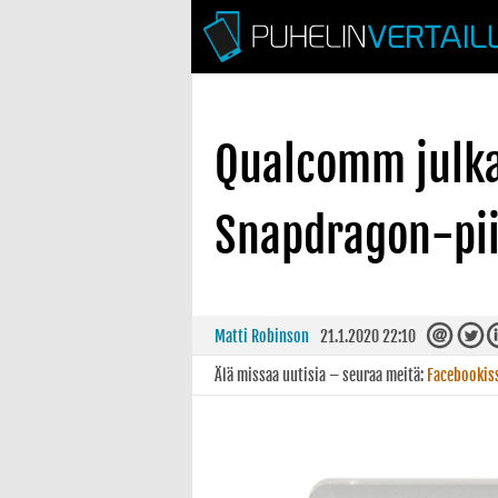
Qualcomm julka
Snapdragon-pii
Matti Robinson
21.1.2020 22:10
Älä missaa uutisia – seuraa meitä:
Facebookis