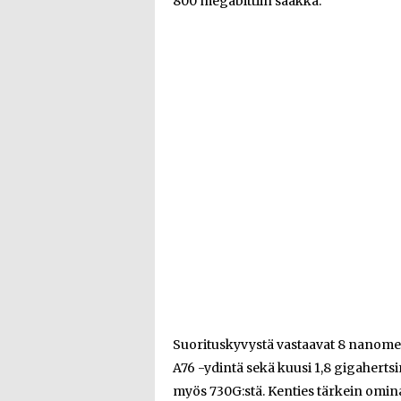
800 megabittiin saakka.
Suorituskyvystä vastaavat 8 nanometr
A76 -ydintä sekä kuusi 1,8 gigahertsi
myös 730G:stä. Kenties tärkein omin