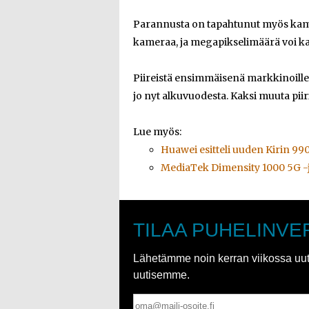
Parannusta on tapahtunut myös kamer
kameraa, ja megapikselimäärä voi kas
Piireistä ensimmäisenä markkinoille
jo nyt alkuvuodesta. Kaksi muuta pii
Lue myös:
Huawei esitteli uuden Kirin 99
MediaTek Dimensity 1000 5G -jä
TILAA PUHELINVE
Lähetämme noin kerran viikossa uutis
uutisemme.