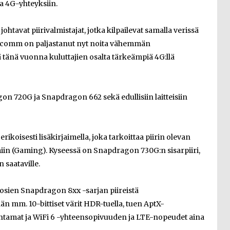
 4G-yhteyksiin.
htavat piirivalmistajat, jotka kilpailevat samalla verissä
ualcomm on paljastanut nyt noita vähemmän
ä tänä vuonna kuluttajien osalta tärkeämpiä 4G:llä
n 720G ja Snapdragon 662 sekä edullisiin laitteisiin
rikoisesti lisäkirjaimella, joka tarkoittaa piirin olevan
imiin (Gaming). Kyseessä on Snapdragon 730G:n sisarpiiri,
 saataville.
osien Snapdragon 8xx -sarjan piireistä
ään mm. 10-bittiset värit HDR-tuella, tuen AptX-
ntamat ja WiFi 6 -yhteensopivuuden ja LTE-nopeudet aina