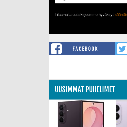
Tilaamalla uutiskirjeemme hyväksyt
säänt
FACEBOOK
UUSIMMAT PUHELIMET