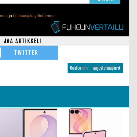
ömme
ja
tietosuojakäytäntömme
.
JAA ARTIKKELI
TWITTER
Qualcomm
järjestelmäpiirit