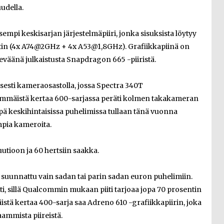
uudella.
pi keskisarjan järjestelmäpiiri, jonka sisuksista löytyy
tin (4x A74@2GHz + 4x A53@1,8GHz). Grafiikkapiinä on
eväänä julkaistusta Snapdragon 665 -piiristä.
sesti kameraosastolla, jossa Spectra 340T
simmäistä kertaa 600-sarjassa peräti kolmen takakameran
pä keskihintaisissa puhelimissa tullaan tänä vuonna
pia kameroita.
utioon ja 60 hertsiin saakka.
 suunnattu vain sadan tai parin sadan euron puhelimiin.
i, sillä Qualcommin mukaan piiti tarjoaa jopa 70 prosentin
ä kertaa 400-sarja saa Adreno 610 -grafiikkapiirin, joka
ammista piireistä.