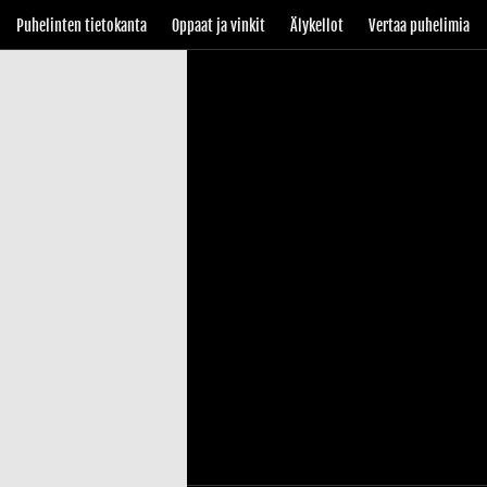
Puhelinten tietokanta
Oppaat ja vinkit
Älykellot
Vertaa puhelimia