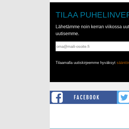
TILAA PUHELINVE
Lähetämme noin kerran viikossa uutis
uutisemme.
Tilaamalla uutiskirjeemme hyväksyt
säänt
FACEBOOK