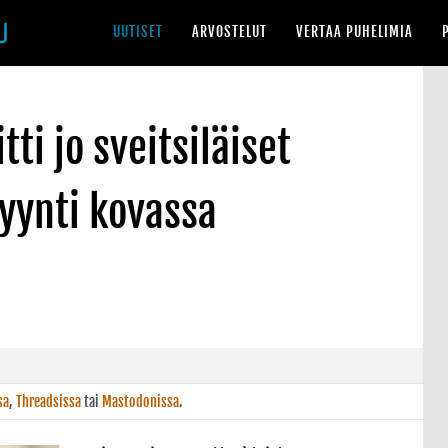
UUTISET
ARVOSTELUT
VERTAA PUHELIMIA
ti jo sveitsiläiset
yynti kovassa
sa
,
Threadsissa
tai
Mastodonissa
.