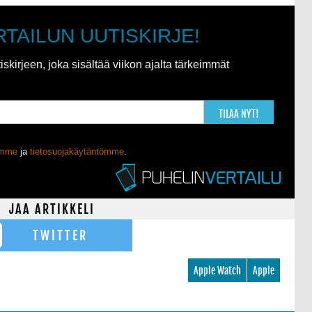
RTAILUN UUTISKIRJE!
kirjeen, joka sisältää viikon ajalta tärkeimmät
TILAA NYT!
ömme
ja
tietosuojakäytäntömme
.
JAA ARTIKKELI
TWITTER
Apple Watch
Apple