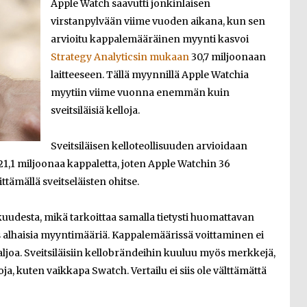
Apple Watch saavutti jonkinlaisen
virstanpylvään viime vuoden aikana, kun sen
arvioitu kappalemääräinen myynti kasvoi
Strategy Analyticsin mukaan
30,7 miljoonaan
laitteeseen. Tällä myynnillä Apple Watchia
myytiin viime vuonna enemmän kuin
sveitsiläisiä kelloja.
Sveitsiläisen kelloteollisuuden arvioidaan
,1 miljoonaa kappaletta, joten Apple Watchin 36
tämällä sveitseläisten ohitse.
kuudesta, mikä tarkoittaa samalla tietysti huomattavan
 alhaisia myyntimääriä. Kappalemäärissä voittaminen ei
aljoa. Sveitsiläisiin kellobrändeihin kuuluu myös merkkejä,
a, kuten vaikkapa Swatch. Vertailu ei siis ole välttämättä