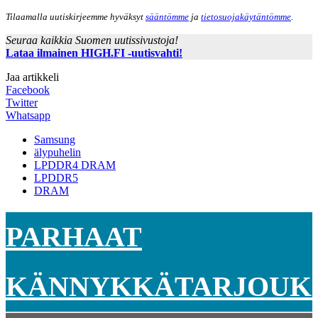
Tilaamalla uutiskirjeemme hyväksyt
sääntömme
ja
tietosuojakäytäntömme
.
Seuraa kaikkia Suomen uutissivustoja!
Lataa ilmainen HIGH.FI -uutisvahti!
Jaa artikkeli
Facebook
Twitter
Whatsapp
Samsung
älypuhelin
LPDDR4 DRAM
LPDDR5
DRAM
PARHAAT
KÄNNYKKÄTARJOUK