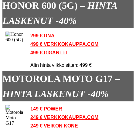
HONOR 600 (5G) –
HINTA
LASKENUT -40%
299 € DNA
499 € VERKKOKAUPPA.COM
499 € GIGANTTI
Alin hinta viikko sitten: 499 €
MOTOROLA MOTO G17 –
HINTA LASKENUT -40%
149 € POWER
249 € VERKKOKAUPPA.COM
249 € VEIKON KONE