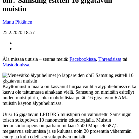
ohi? Samsung esitteli 16 gigatavun
muistin
Manu Pitkänen
25.2.2020 18:57
Älä missaa uutisia – seuraa meitä:
Facebookissa
,
Threadsissa
tai
Mastodonissa
.
Käyttömuistin määrä on kasvanut hurjaa vauhtia älypuhelimissa eikä
kasvu ole taittumassa ainakaan vielä. Samsung on nimittäin esitellyt
uuden muistipiirin, joka mahdollistaa peräti 16 gigatavun RAM-
muistin käytön älypuhelimissa.
Uusi 16 gigatavun LPDDR5-muistipiiri on valmistettu Samsungin
toisen sukupolven 10 nanometrin teknologialla. Muistin
tiedonsiirtonopeus on parhaimmillaan 5500 Mbps eli 687,5
megatavua sekunnissa ja se kuluttaa noin 20 prosenttia vähemmän
energiaa kuin edellisen sukupolven muistit.