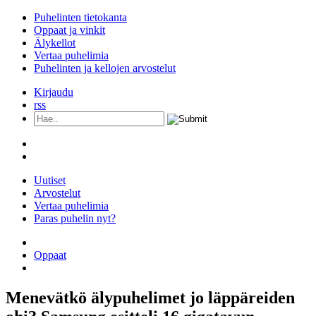
Puhelinten tietokanta
Oppaat ja vinkit
Älykellot
Vertaa puhelimia
Puhelinten ja kellojen arvostelut
Kirjaudu
rss
Uutiset
Arvostelut
Vertaa puhelimia
Paras puhelin nyt?
Kaikki puhelimet
Oppaat
Älykellot
Menevätkö älypuhelimet jo läppäreiden