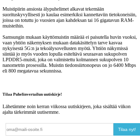
Muistipiirin ansiosta älypuhelimet alkavat tekemään
suorituskyvyllisesti jo kaulaa esimerkiksi kannettaviin tietokoneisiin,
joissa on totuttu jo vuosien ajan kahdeksan tai 16 gigatavun RAM-
muisteihin.
Samsungin mukaan käyttömuistin määrää ei paisutella huvin vuoksi,
vaan yhtiön näkemyksen mukaan datakäsittelyn tarve kasvaa
nykyisestä 5G:n ja tekoälysovellusten myötä. Yhtiön näkymissä
siintää jo myös vuoden lopulla esiteltävä seuraavan sukupolven
LPDDR5-muisti, joka on valmistettu kolmannen sukupolven 10
nanometrin prosessilla. Muistin tiedonsiirtonopeus on jo 6400 Mbps
eli 800 megatavua sekunnissa.
Tilaa Puhelinvertailun uutiskirje!
Lähetämme noin kerran viikossa uutiskirjeen, joka sisältää viikon
ajalta tärkeimmät uutisemme.
Tilaa nyt!