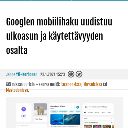
Googlen mobiilihaku uudistuu
ulkoasun ja käytettävyyden
osalta
Janne Yli-Korhonen
23.1.2021 15:23
Älä missaa uutisia – seuraa meitä:
Facebookissa
,
Threadsissa
tai
Mastodonissa
.