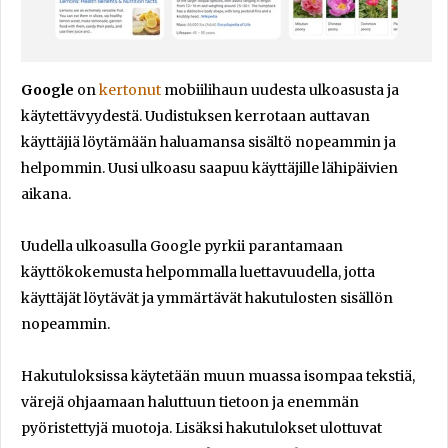
Google
on
kertonut
mobiilihaun uudesta ulkoasusta ja
käytettävyydestä. Uudistuksen kerrotaan auttavan
käyttäjiä löytämään haluamansa sisältö nopeammin ja
helpommin. Uusi ulkoasu saapuu käyttäjille lähipäivien
aikana.
Uudella ulkoasulla Google pyrkii parantamaan
käyttökokemusta helpommalla luettavuudella, jotta
käyttäjät löytävät ja ymmärtävät hakutulosten sisällön
nopeammin.
Hakutuloksissa käytetään muun muassa isompaa tekstiä,
värejä ohjaamaan haluttuun tietoon ja enemmän
pyöristettyjä muotoja. Lisäksi hakutulokset ulottuvat