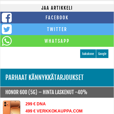
JAA ARTIKKELI
FACEBOOK
TWITTER
WHATSAPP
hakukone
Google
PARHAAT KÄNNYKKÄTARJOUKSET
HONOR 600 (5G) –
HINTA LASKENUT -40%
299 € DNA
499 € VERKKOKAUPPA.COM