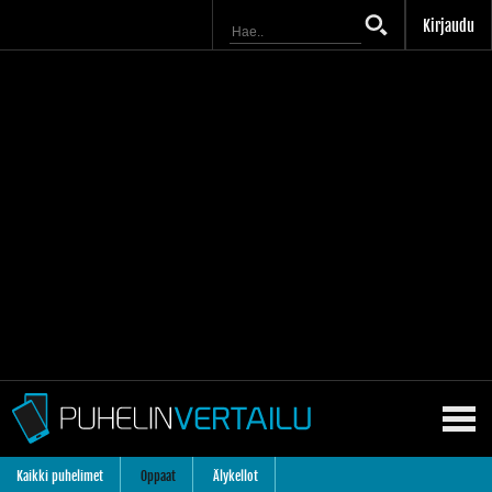
Kirjaudu
Kaikki puhelimet
Oppaat
Älykellot