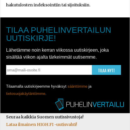
hakutulosten indeksointiin tai sijoituksiin.
TILAA PUHELINVERTAILUN
UUTISKIRJE!
Lähetämme noin kerran viikossa uutiskirjeen, joka
sisältää viikon ajalta tärkeimmät uutisemme.
TILAA NYT!
Tilaamalla uutiskirjeemme hyväksyt
sääntömme
ja
tietosuojakäytäntömme
.
Seuraa kaikkia Suomen uutissivustoja!
Lataa ilmainen HIGH.FI -uutisvahti!