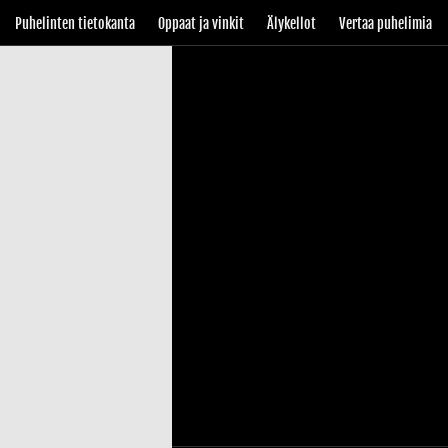
Puhelinten tietokanta
Oppaat ja vinkit
Älykellot
Vertaa puhelimia