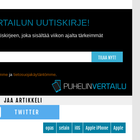
RTAILUN UUTISKIRJE!
kirjeen, joka sisältää viikon ajalta tärkeimmät
TILAA NYT!
ömme
ja
tietosuojakäytäntömme
.
JAA ARTIKKELI
TWITTER
opas
selain
iOS
Apple iPhone
Apple