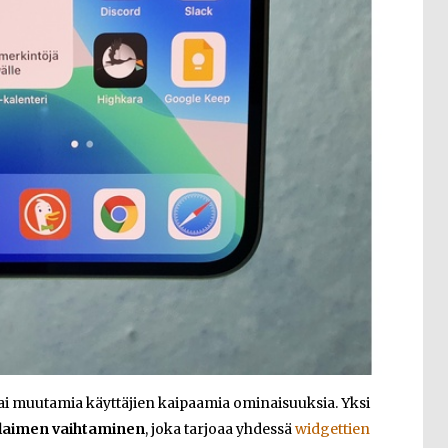
ai muutamia käyttäjien kaipaamia ominaisuuksia. Yksi
elaimen vaihtaminen
, joka tarjoaa yhdessä
widgettien