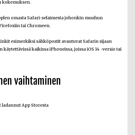
an kokemuksen.
 Applen omasta Safari-selaimesta johonkin muuhun
irefoxiin tai Chromeen.
inkit esimerkiksi sähköpostit avautuvat Safarin sijaan
äytettävissä kaikissa iPhoneissa, joissa iOS 14 -versio tai
imen vaihtaminen
et ladannut App Storesta