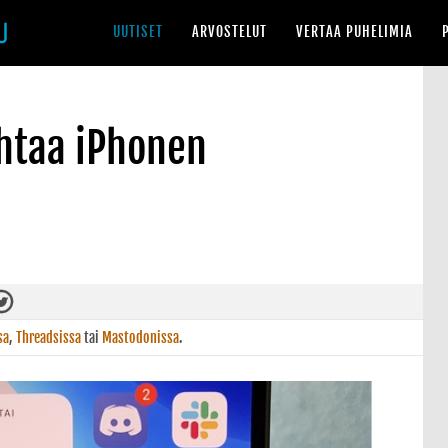
UUTISET
ARVOSTELUT
VERTAA PUHELIMIA
ihtaa iPhonen
sa
,
Threadsissa
tai
Mastodonissa
.