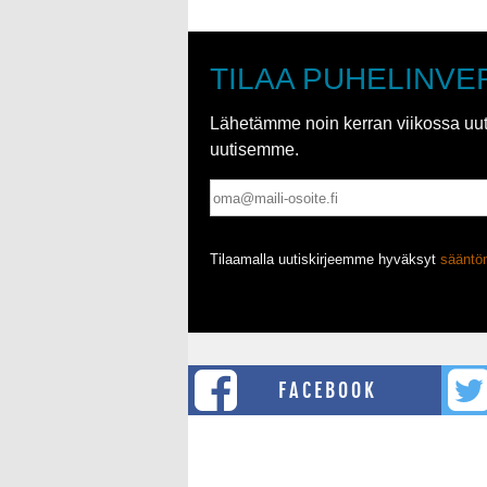
TILAA PUHELINVE
Lähetämme noin kerran viikossa uutis
uutisemme.
Tilaamalla uutiskirjeemme hyväksyt
säänt
FACEBOOK