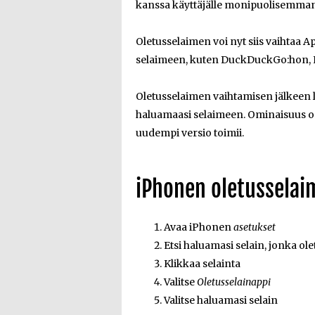
kanssa käyttäjälle monipuolisemm
Oletusselaimen voi nyt siis vaihtaa
selaimeen, kuten DuckDuckGo:hon, F
Oletusselaimen vaihtamisen jälkeen l
haluamaasi selaimeen. Ominaisuus on k
uudempi versio toimii.
iPhonen oletussela
Avaa iPhonen
asetukset
Etsi haluamasi selain, jonka ol
Klikkaa selainta
Valitse
Oletusselainappi
Valitse haluamasi selain