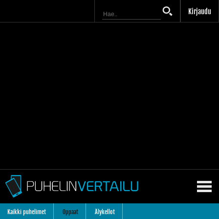
Kirjaudu
Kaikki puhelimet
Oppaat
Älykellot