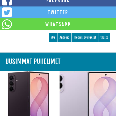
FACEBOOK
TWITTER
WHATSAPP
iOS
Android
mobiilisovellukset
tilasto
UUSIMMAT PUHELIMET