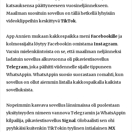
katsauksensa päättyneeseen vuosineljännekseen.
Maailman suosituin sovellus on tällä hetkellä lyhyisiin
videoklippeihin keskittyvä
TikTok
.
App Annien mukaan kakkospaikka meni
Facebookille
ja
kolmossijalta löytyy Facebookin omistama
Instagram
.
Varsin mielenkiintoista on se, että maailman neljänneksi
ladatuin sovellus alkuvuonna oli pikaviestisovellus
Telegram
, joka päihitti viidennelle sijalle tippuneen
WhatsAppin. WhatsAppin suosio suorastaan romahti, kun
sovellus on ollut aiemmin listalla kakkospaikalla kaikista
sovelluksista.
Nopeimmin kasvava sovellus länsimaissa oli puolestaan
yksityisyyden nimeen vannova Telegramin ja WhatsAppin
kilpailija, pikaviestisovellus
Signal
. Globaalisti sen ohi
pyyhkäisi kuitenkin TikTokin tyylinen intialainen
MX