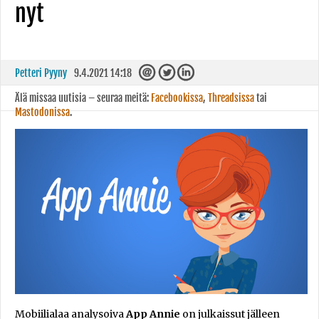
nyt
Petteri Pyyny
9.4.2021 14:18
Älä missaa uutisia – seuraa meitä:
Facebookissa
,
Threadsissa
tai
Mastodonissa
.
Mobiilialaa analysoiva
App Annie
on julkaissut jälleen