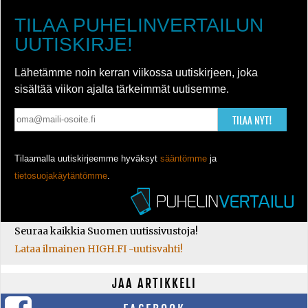
TILAA PUHELINVERTAILUN
UUTISKIRJE!
Lähetämme noin kerran viikossa uutiskirjeen, joka
sisältää viikon ajalta tärkeimmät uutisemme.
TILAA NYT!
Tilaamalla uutiskirjeemme hyväksyt
sääntömme
ja
tietosuojakäytäntömme
.
Seuraa kaikkia Suomen uutissivustoja!
Lataa ilmainen HIGH.FI -uutisvahti!
JAA ARTIKKELI