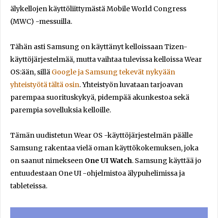
älykellojen käyttöliittymästä Mobile World Congress
(MWC) -messuilla.
Tähän asti Samsung on käyttänyt kelloissaan Tizen-
käyttöjärjestelmää, mutta vaihtaa tulevissa kelloissa Wear
OS:ään, sillä
Google ja Samsung tekevät nykyään
yhteistyötä tältä osin
. Yhteistyön luvataan tarjoavan
parempaa suorituskykyä, pidempää akunkestoa sekä
parempia sovelluksia kelloille.
Tämän uudistetun Wear OS -käyttöjärjestelmän päälle
Samsung rakentaa vielä oman käyttökokemuksen, joka
on saanut nimekseen
One UI Watch
. Samsung käyttää jo
entuudestaan One UI -ohjelmistoa älypuhelimissa ja
tableteissa.