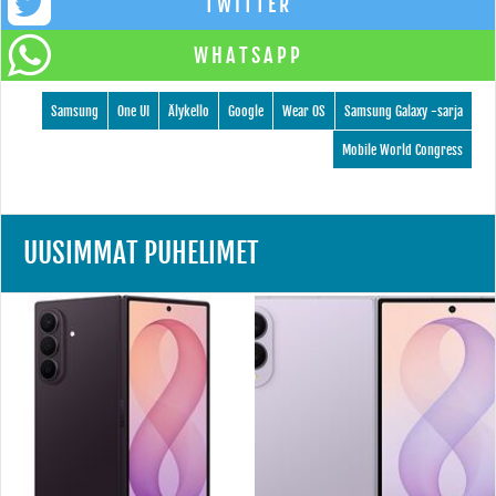
TWITTER
WHATSAPP
Samsung
One UI
Älykello
Google
Wear OS
Samsung Galaxy -sarja
Mobile World Congress
UUSIMMAT PUHELIMET