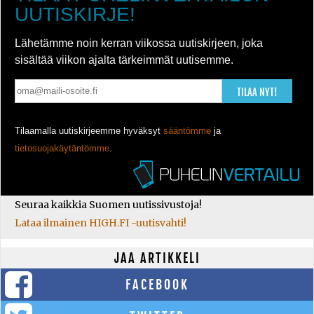
UUTISKIRJE!
Lähetämme noin kerran viikossa uutiskirjeen, joka
sisältää viikon ajalta tärkeimmät uutisemme.
TILAA NYT!
Tilaamalla uutiskirjeemme hyväksyt
sääntömme
ja
tietosuojakäytäntömme
.
Seuraa kaikkia Suomen uutissivustoja!
Lataa ilmainen HIGH.FI -uutisvahti!
JAA ARTIKKELI
FACEBOOK