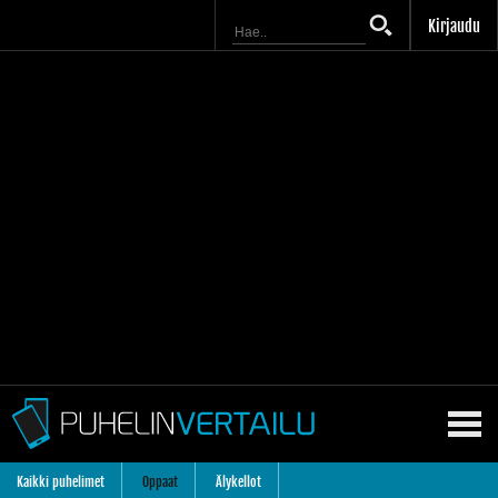
Kirjaudu
Kaikki puhelimet
Oppaat
Älykellot