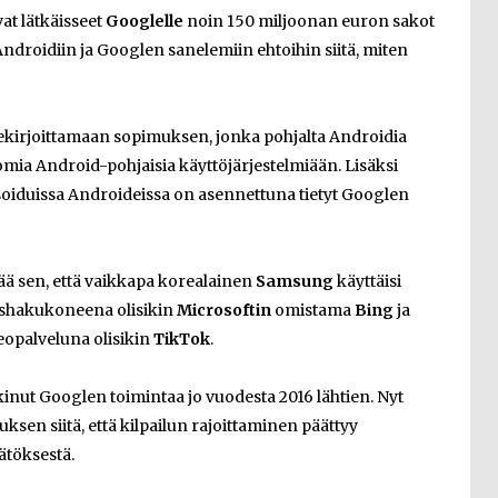
at lätkäisseet
Googlelle
noin 150 miljoonan euron sakot
 Androidiin ja Googlen sanelemiin ehtoihin siitä, miten
lekirjoittamaan sopimuksen, jonka pohjalta Androidia
 omia Android-pohjaisia käyttöjärjestelmiään. Lisäksi
sensoiduissa Androideissa on asennettuna tietyt Googlen
ää sen, että vaikkapa korealainen
Samsung
käyttäisi
ushakukoneena olisikin
Microsoftin
omistama
Bing
ja
eopalveluna olisikin
TikTok
.
inut Googlen toimintaa jo vuodesta 2016 lähtien. Nyt
ksen siitä, että kilpailun rajoittaminen päättyy
ätöksestä.