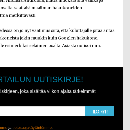
en virallista Androidia, mutta muokata sitä vaikkapa
osalta, saattaisi maailman hakukoneiden
ua merkittävästi.
ssä on jo nyt vaatimus siitä, että kuluttajalle pitää antaa
akukoneista jokin muukin kuin Googlen hakukone.
le esimerkiksi selaimen osalta. Asiasta uutisoi mm.
RTAILUN UUTISKIRJE!
kirjeen, joka sisältää viikon ajalta tärkeimmät
TILAA NYT!
ömme
ja
tietosuojakäytäntömme
.