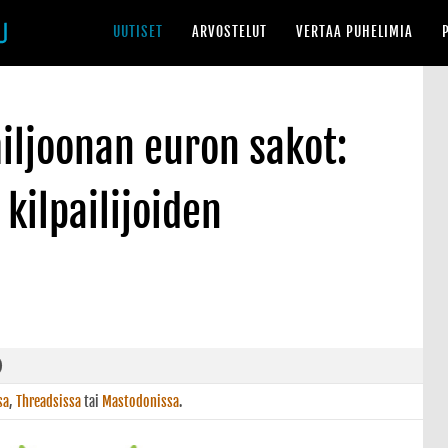
UUTISET
ARVOSTELUT
VERTAA PUHELIMIA
iljoonan euron sakot:
kilpailijoiden
sa
,
Threadsissa
tai
Mastodonissa
.