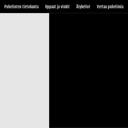
Puhelinten tietokanta
Oppaat ja vinkit
Älykellot
Vertaa puhelimia