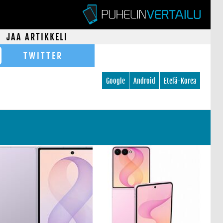
JAA ARTIKKELI
TWITTER
Google
Android
Etelä-Korea