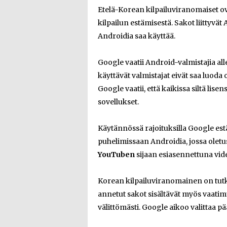
Etelä-Korean kilpailuviranomaiset ov
kilpailun estämisestä. Sakot liittyvät
Androidia saa käyttää.
Google vaatii Android-valmistajia al
käyttävät valmistajat eivät saa luoda
Google vaatii, että kaikissa siltä li
sovellukset.
Käytännössä rajoituksilla Google est
puhelimissaan Androidia, jossa olet
YouTuben
sijaan esiasennettuna vid
Korean kilpailuviranomainen on tutk
annetut sakot sisältävät myös vaatimu
välittömästi. Google aikoo valittaa pä