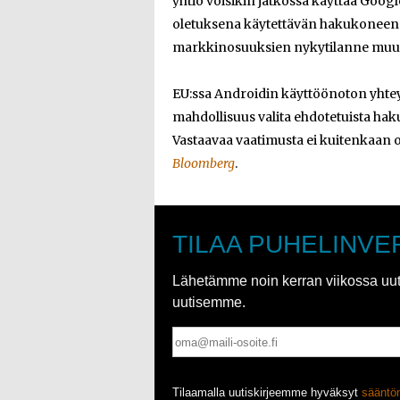
yhtiö voisikin jatkossa käyttää Googl
oletuksena käytettävän hakukoneen 
markkinosuuksien nykytilanne muutt
EU:ssa Androidin käyttöönoton yhteyde
mahdollisuus valita ehdotetuista h
Vastaavaa vaatimusta ei kuitenkaan o
Bloomberg
.
TILAA PUHELINVE
Lähetämme noin kerran viikossa uutis
uutisemme.
Tilaamalla uutiskirjeemme hyväksyt
säänt