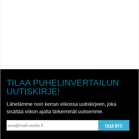
TILAA PUHELINVERTAILUN
UUTISKIRJE!
Lähetämme noin kerran viikossa uutiskirjeen, joka
sisältää viikon ajalta tärkeimmät uutisemme.
TILAA NYT!