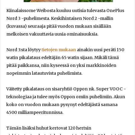
Kiinalaissome Weibosta kuuluu uutisia tulevasta OnePlus
Nord 3 -puhelimesta. Keskihintaisen Nord 2 -mallin
(kuvassa) seuraaja pitää vuodon mukaan sisällään
melkoisen vakuuttavia uusia ominaisuuksia.
Nord 3:sta löytyy
tietojen mukaan
ainakin uusi peräti 150
watin pikalataus edeltäjän 65 watin sijaan. Mikäli tämä
pitää paikkansa, niin kyseessä on yksi markkinoiden
nopeimmin latautuvista puhelimista.
Väitetty pikalataus on sisaryhtiö Oppon nk. Super VOOC -
teknologiaa ja tulee myös Oppon omiin puhelimiin. Akun
koko on vuodon mukaan pysynyt edeltäjästä samana
4500 milliampeeritunnissa.
Tämän lisäksi huhut kertovat 120 hertsin