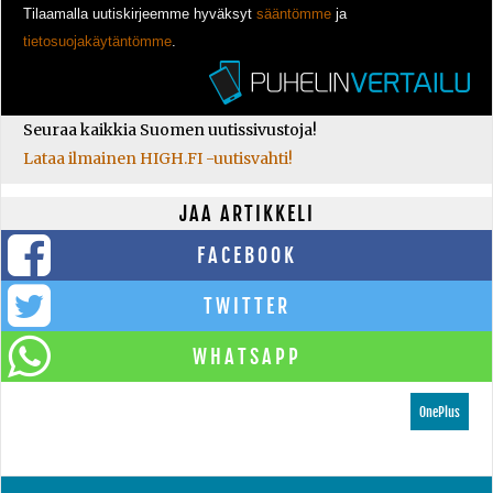
Tilaamalla uutiskirjeemme hyväksyt
sääntömme
ja
tietosuojakäytäntömme
.
Seuraa kaikkia Suomen uutissivustoja!
Lataa ilmainen HIGH.FI -uutisvahti!
JAA ARTIKKELI
FACEBOOK
TWITTER
WHATSAPP
OnePlus