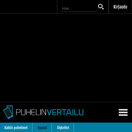
Kirjaudu
Kaikki puhelimet
Oppaat
Älykellot