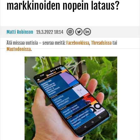
markkinoiden nopein lataus?
Matti Robinson
19.3.2022 18:14
Älä missaa uutisia – seuraa meitä:
Facebookissa
,
Threadsissa
tai
Mastodonissa
.