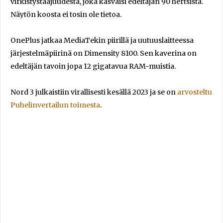
virkistystaajuudesta, joka kasvaisi edeltäjän 90 hertsistä.
Näytön koosta ei tosin ole tietoa.
OnePlus jatkaa MediaTekin piirillä ja uutuuslaitteessa
järjestelmäpiirinä on Dimensity 8100. Sen kaverina on
edeltäjän tavoin jopa 12 gigatavua RAM-muistia.
Nord 3 julkaistiin virallisesti kesällä 2023 ja se on
arvosteltu
Puhelinvertailun toimesta
.