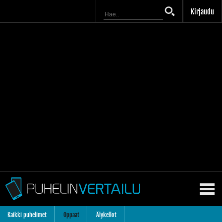
Kirjaudu
Kaikki puhelimet
Oppaat
Älykellot