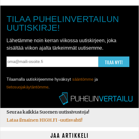
TILAA PUHELINVERTAILUN
UUTISKIRJE!
Lähetämme noin kerran viikossa uutiskirjeen, joka
sisältää viikon ajalta tärkeimmät uutisemme.
TILAA NYT!
Tilaamalla uutiskirjeemme hyväksyt
sääntömme
ja
tietosuojakäytäntömme
.
Seuraa kaikkia Suomen uutissivustoja!
Lataa ilmainen HIGH.FI -uutisvahti!
JAA ARTIKKELI