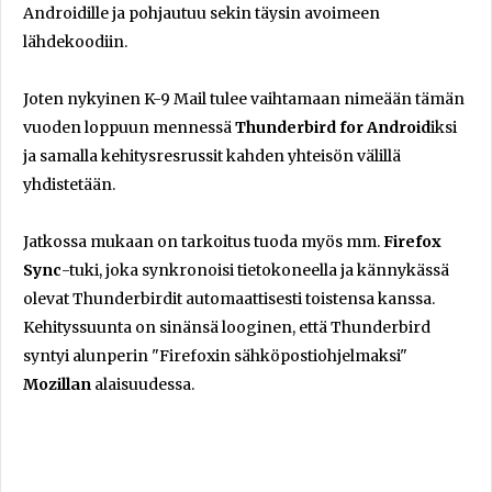
Androidille ja pohjautuu sekin täysin avoimeen
lähdekoodiin.
Joten nykyinen K-9 Mail tulee vaihtamaan nimeään tämän
vuoden loppuun mennessä
Thunderbird for Android
iksi
ja samalla kehitysresrussit kahden yhteisön välillä
yhdistetään.
Jatkossa mukaan on tarkoitus tuoda myös mm.
Firefox
Sync
-tuki, joka synkronoisi tietokoneella ja kännykässä
olevat Thunderbirdit automaattisesti toistensa kanssa.
Kehityssuunta on sinänsä looginen, että Thunderbird
syntyi alunperin "Firefoxin sähköpostiohjelmaksi"
Mozillan
alaisuudessa.