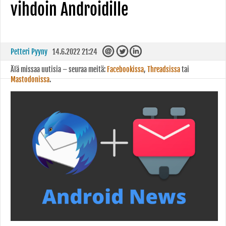
vihdoin Androidille
Petteri Pyyny
14.6.2022 21:24
Älä missaa uutisia – seuraa meitä:
Facebookissa
,
Threadsissa
tai
Mastodonissa
.