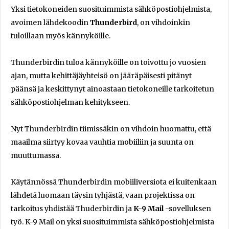
Yksi tietokoneiden suosituimmista sähköpostiohjelmista,
avoimen lähdekoodin
Thunderbird
, on vihdoinkin
tuloillaan myös kännyköille.
Thunderbirdin tuloa kännyköille on toivottu jo vuosien
ajan, mutta kehittäjäyhteisö on jääräpäisesti pitänyt
päänsä ja keskittynyt ainoastaan tietokoneille tarkoitetun
sähköpostiohjelman kehitykseen.
Nyt Thunderbirdin tiimissäkin on vihdoin huomattu, että
maailma siirtyy kovaa vauhtia mobiiliin ja suunta on
muuttumassa.
Käytännössä Thunderbirdin mobiiliversiota ei kuitenkaan
lähdetä luomaan täysin tyhjästä, vaan projektissa on
tarkoitus yhdistää Thuderbirdin ja
K-9 Mail
-sovelluksen
työ. K-9 Mail on yksi suosituimmista sähköpostiohjelmista