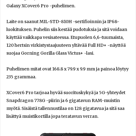
Galaxy XCover6 Pro -puhelimen.
Laite on saanut MIL-STD-810H -sertifioinnin ja IP68-
luokituksen. Puhelin siis kestää pudotuksia ja sitä voidaan
käyttää vaikkapa vesisateessa. Etupuolen 6,6-tuumaista,
120 hertsin virkistystaajuuteen yltävää Full HD+ -näyttöä
suojaa Gorning Gorilla Glass Victus+ -lasi.
Puhelimen mitat ovat 168.8 x 79.9 x 9.9 mm ja painoa löytyy
235 grammaa.
XCover6 Pro tarjoaa hyvää suorituskykyä ja 5G-yhteydet
Snapdragon 778G -piirin ja 6 gigatavun RAM-muistin
myötä. Sisäistä tallennustilaa on 128 gigatavua ja sitä saa
lisättyä muistikortilla jopa teratavun verran.