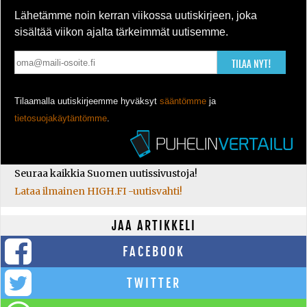
Lähetämme noin kerran viikossa uutiskirjeen, joka
sisältää viikon ajalta tärkeimmät uutisemme.
TILAA NYT!
Tilaamalla uutiskirjeemme hyväksyt
sääntömme
ja
tietosuojakäytäntömme
.
Seuraa kaikkia Suomen uutissivustoja!
Lataa ilmainen HIGH.FI -uutisvahti!
JAA ARTIKKELI
FACEBOOK
TWITTER