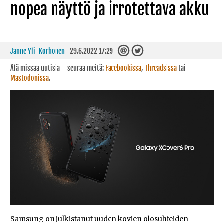
nopea näyttö ja irrotettava akku
Janne Yli-Korhonen
29.6.2022 17:29
Älä missaa uutisia – seuraa meitä:
Facebookissa
,
Threadsissa
tai
Mastodonissa
.
Samsung on julkistanut uuden kovien olosuhteiden