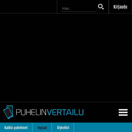
Kirjaudu
Kaikki puhelimet
Oppaat
Älykellot