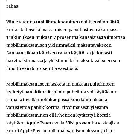
rahaa.
Viime vuonna
mobiilimaksaminen
ohitti ensimmäistä
kertaa käteisellä maksamisen päivittäistavarakaupassa.
Tutkimuksen mukaan 7 prosenttia kansalaisista ilmoittaa
mobiilimaksamisen yleisimmäksi maksutavakseen.
Samaan aikaan käteisen rahan käyttö on jatkuvasti
harvinaistumassa ja yleisimmäksi maksutavakseen sen
ilmoitti vain 6 prosenttia väestöstä.
Mobiilimaksamiseen lasketaan mukaan puhelimeen
kytketyt pankkikortit, jolloin puhelinta voi käyttää mm.
samalla tavalla ruokakaupassa kuin lähimaksulla
varustettua pankkikorttia. Ylivoimaisesti yleisintä
mobiilimaksaminen oli iPhoneen kytkettyä korttia
käyttäen,
Apple Payn
avulla. Viisi prosenttia vastaajista
kertoi Apple Pay -mobiilimaksamisen olevan yleisin