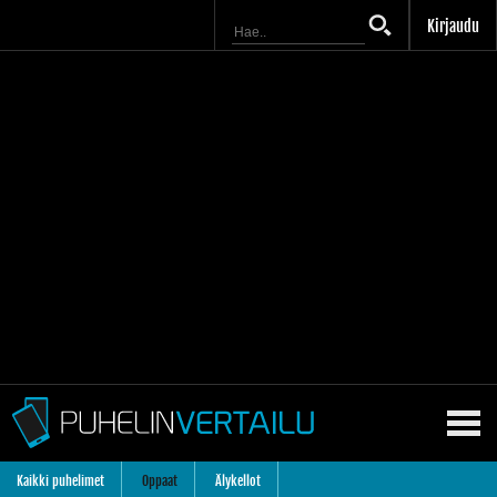
Kirjaudu
Kaikki puhelimet
Oppaat
Älykellot