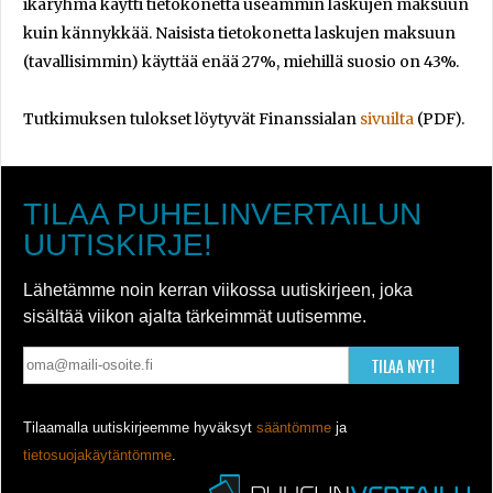
ikäryhmä käytti tietokonetta useammin laskujen maksuun
kuin kännykkää. Naisista tietokonetta laskujen maksuun
(tavallisimmin) käyttää enää 27%, miehillä suosio on 43%.
Tutkimuksen tulokset löytyvät Finanssialan
sivuilta
(PDF).
TILAA PUHELINVERTAILUN
UUTISKIRJE!
Lähetämme noin kerran viikossa uutiskirjeen, joka
sisältää viikon ajalta tärkeimmät uutisemme.
TILAA NYT!
Tilaamalla uutiskirjeemme hyväksyt
sääntömme
ja
tietosuojakäytäntömme
.