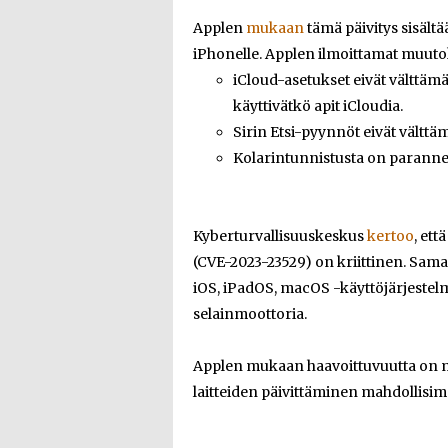
Applen
mukaan
tämä päivitys sisältä
iPhonelle. Applen ilmoittamat muuto
iCloud-asetukset eivät välttämät
käyttivätkö apit iCloudia.
Sirin Etsi-pyynnöt eivät välttä
Kolarintunnistusta on parannet
Kyberturvallisuuskeskus
kertoo
, ett
(CVE-2023-23529) on kriittinen. Sama
iOS, iPadOS, macOS -käyttöjärjestelm
selainmoottoria.
Applen mukaan haavoittuvuutta on mah
laitteiden päivittäminen mahdollisim