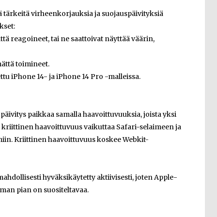
ä tärkeitä virheenkorjauksia ja suojauspäivityksiä
kset:
tä reagoineet, tai ne saattoivat näyttää väärin,
mättä toimineet.
tu iPhone 14- ja iPhone 14 Pro -malleissa.
ä päivitys paikkaa samalla haavoittuvuuksia, joista yksi
 kriittinen haavoittuvuus vaikuttaa Safari-selaimeen ja
iin. Kriittinen haavoittuvuus koskee Webkit-
dollisesti hyväksikäytetty aktiivisesti, joten Apple-
man pian on suositeltavaa.