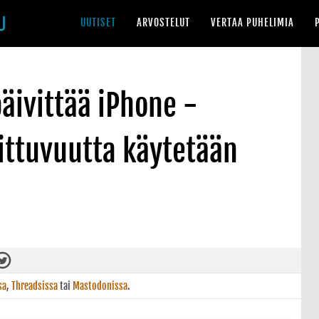
UUTISET
ARVOSTELUT
VERTAA PUHELIMIA
äivittää iPhone -
oittuvuutta käytetään
sa
,
Threadsissa
tai
Mastodonissa
.