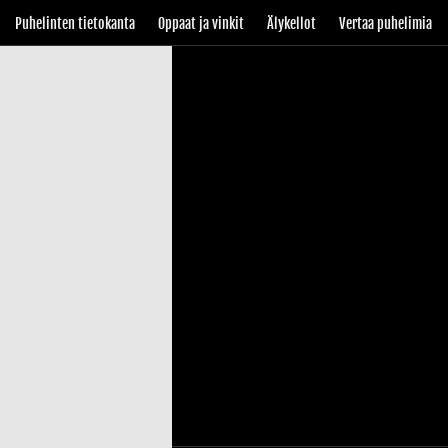
Puhelinten tietokanta
Oppaat ja vinkit
Älykellot
Vertaa puhelimia