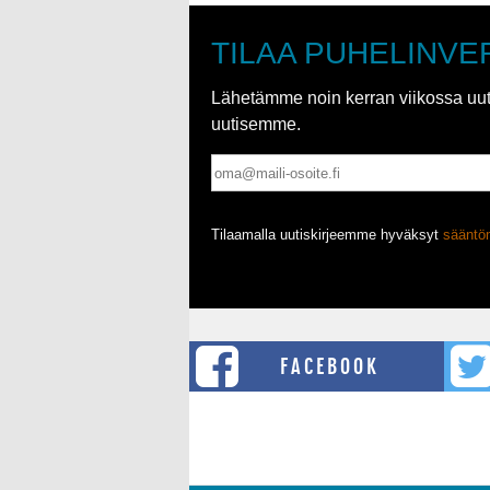
TILAA PUHELINVE
Lähetämme noin kerran viikossa uutis
uutisemme.
Tilaamalla uutiskirjeemme hyväksyt
säänt
FACEBOOK