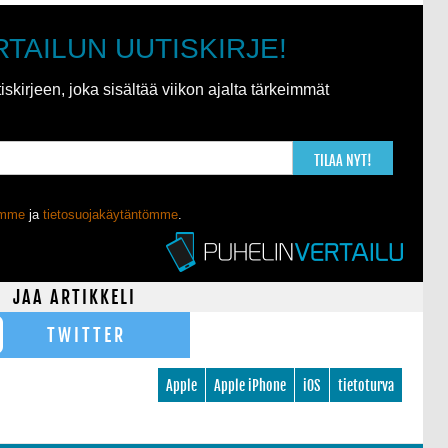
RTAILUN UUTISKIRJE!
kirjeen, joka sisältää viikon ajalta tärkeimmät
TILAA NYT!
ömme
ja
tietosuojakäytäntömme
.
JAA ARTIKKELI
TWITTER
Apple
Apple iPhone
iOS
tietoturva