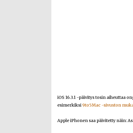
iOS 16.3.1 -päivitys tosin aiheuttaa 
esimerkiksi
9to5Mac -sivuston muk
Apple iPhonen saa päivitetty näin: As