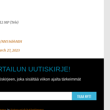
12 MP (Tele)
om/NN53sbhNIH
rch 27, 2023
RTAILUN UUTISKIRJE!
kirjeen, joka sisältää viikon ajalta tärkeimmät
TILAA NYT!
ömme
ja
tietosuojakäytäntömme
.