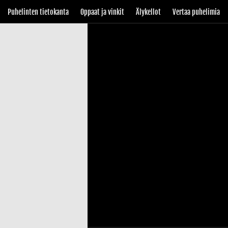
Puhelinten tietokanta
Oppaat ja vinkit
Älykellot
Vertaa puhelimia