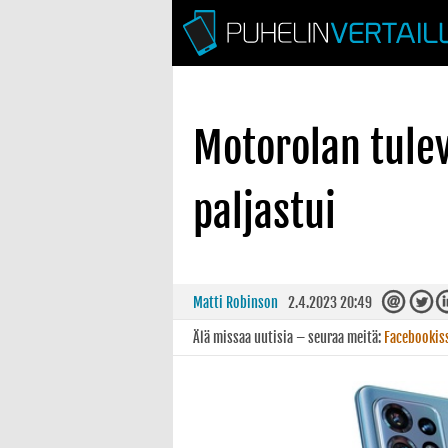
Motorolan tule
paljastui
Matti Robinson
2.4.2023 20:49
Älä missaa uutisia – seuraa meitä:
Facebookis