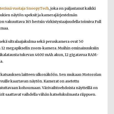
terissä vuotaja SnoopyTech
, joka on paljastanut kaikki
lukien näytön speksit ja kamerajärjestelmän
vakuuttava 165 hertsin virkistystaajuudella toimiva Full
umaa.
a sekä ultralaajakulma sekä peruskamera ovat 50
 on 12 megapikselin zoom-kamera. Muihin ominaisuuksiin
ikalatausta tukevan 4600 mAh akun, 12 gigatavua RAM-
a.
ös katsauksen laitteen ulkonäköön. Sen mukaan Motorolan
sivuille kaartavan näytön. Kamerat on asetettu
stuttavaan kohoumaan. Värivaihtoehdoista näytteillä on
ärit saattavat vaihdella vähän katselukulmasta riippuen.