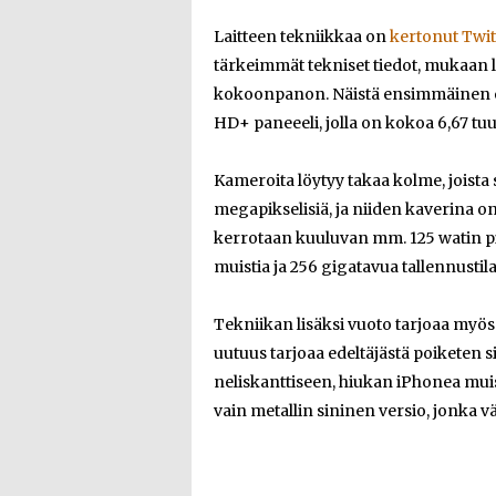
Laitteen tekniikkaa on
kertonut Twit
tärkeimmät tekniset tiedot, mukaan 
kokoonpanon. Näistä ensimmäinen on 
HD+ paneeeli, jolla on kokoa 6,67 tu
Kameroita löytyy takaa kolme, joist
megapikselisiä, ja niiden kaverina
kerrotaan kuuluvan mm. 125 watin p
muistia ja 256 gigatavua tallennustila
Tekniikan lisäksi vuoto tarjoaa my
uutuus tarjoaa edeltäjästä poiketen 
neliskanttiseen, hiukan iPhonea mui
vain metallin sininen versio, jonka v