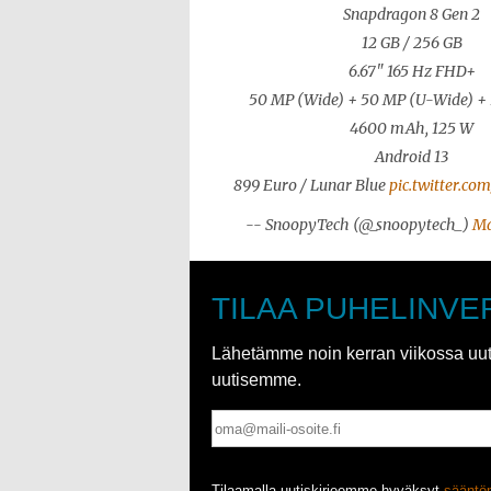
Snapdragon 8 Gen 2
12 GB / 256 GB
6.67" 165 Hz FHD+
50 MP (Wide) + 50 MP (U-Wide) + 
4600 mAh, 125 W
Android 13
899 Euro / Lunar Blue
pic.twitter.c
-- SnoopyTech (@_snoopytech_)
Ma
TILAA PUHELINVE
Lähetämme noin kerran viikossa uutis
uutisemme.
Tilaamalla uutiskirjeemme hyväksyt
säänt