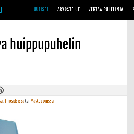
UUTISET
ARVOSTELUT
VERTAA PUHELIMIA
va huippupuhelin
sa
,
Threadsissa
tai
Mastodonissa
.