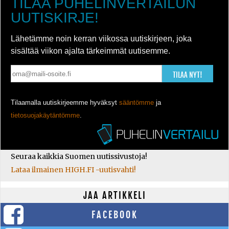
TILAA PUHELINVERTAILUN
UUTISKIRJE!
Lähetämme noin kerran viikossa uutiskirjeen, joka
sisältää viikon ajalta tärkeimmät uutisemme.
TILAA NYT!
Tilaamalla uutiskirjeemme hyväksyt
sääntömme
ja
tietosuojakäytäntömme
.
Seuraa kaikkia Suomen uutissivustoja!
Lataa ilmainen HIGH.FI -uutisvahti!
JAA ARTIKKELI
FACEBOOK