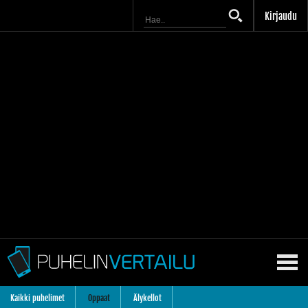
Kirjaudu
Kaikki puhelimet
Oppaat
Älykellot