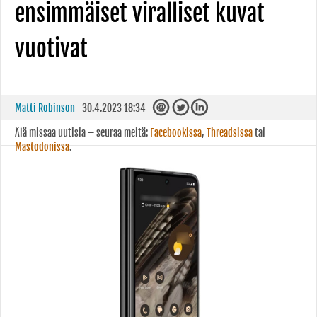
ensimmäiset viralliset kuvat
vuotivat
Matti Robinson
30.4.2023 18:34
Älä missaa uutisia – seuraa meitä:
Facebookissa
,
Threadsissa
tai
Mastodonissa
.