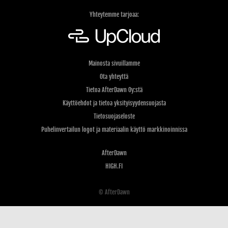
Yhteytemme tarjoaa:
Mainosta sivuillamme
Ota yhteyttä
Tietoa AfterDawn Oy:stä
Käyttöehdot ja tietoa yksityisyydensuojasta
Tietosuojaseloste
Puhelinvertailun logot ja materiaalin käyttö markkinoinnissa
AfterDawn
HIGH.FI
© AfterDawn