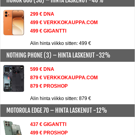
HONOR 600 (5G) –
HINTA LASKENUT -40%
299 € DNA
499 € VERKKOKAUPPA.COM
499 € GIGANTTI
Alin hinta viikko sitten: 499 €
NOTHING PHONE (3) –
HINTA LASKENUT -32%
599 € DNA
879 € VERKKOKAUPPA.COM
879 € PROSHOP
Alin hinta viikko sitten: 879 €
MOTOROLA EDGE 70 –
HINTA LASKENUT -12%
437 € GIGANTTI
499 € PROSHOP