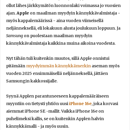
ollut lähes järkkymätön luonnonlaki voimassa jo vuosien
ajan.
Apple
on maailman myydyin kännykkävalmistaja -
myös kappalemäärissä - aina vuoden viimeisellä
neljänneksellä, eli lokakuun alusta joulukuun loppuun. Ja
Samsung
on puolestaan maailman myydyin
kännykkävalmistaja kaikkina muina aikoina vuodesta.
Nyt tähän tuli kuitenkin muutos, sillä Apple onnistui
pitämään
myydyimmän kännykkämerkin
aseman myös
vuoden 2025 ensimmäisellä neljänneksellä, jättäen
Samsungin kakkossijalle.
Syynä Applen parantuneeseen kappalemääräiseen
myyntiin on tietysti yhtiön uusi
iPhone 16e
, joka korvasi
aiemmat iPhone SE -mallit. Vaikka iPhone 16e on
puhelimeksi kallis, se on kuitenkin Applen halvin
kännykkämalli - ja myös uusin.