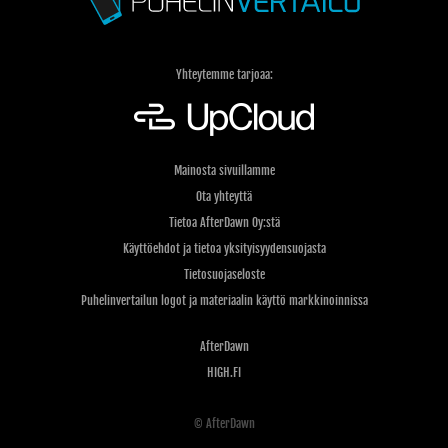
Yhteytemme tarjoaa:
Mainosta sivuillamme
Ota yhteyttä
Tietoa AfterDawn Oy:stä
Käyttöehdot ja tietoa yksityisyydensuojasta
Tietosuojaseloste
Puhelinvertailun logot ja materiaalin käyttö markkinoinnissa
AfterDawn
HIGH.FI
© AfterDawn