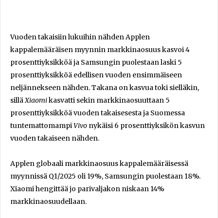
Vuoden takaisiin lukuihin nähden Applen
kappalemääräisen myynnin markkinaosuus kasvoi 4
prosenttiyksikköä ja Samsungin puolestaan laski 5
prosenttiyksikköä edellisen vuoden ensimmäiseen
neljännekseen nähden. Takana on kasvua toki sielläkin,
sillä
Xiaomi
kasvatti sekin markkinaosuuttaan 5
prosenttiyksikköä vuoden takaisesesta ja Suomessa
tuntemattomampi
Vivo
nykäisi 6 prosenttiyksikön kasvun
vuoden takaiseen nähden.
Applen globaali markkinaosuus kappalemääräisessä
myynnissä Q1/2025 oli 19%, Samsungin puolestaan 18%.
Xiaomi hengittää jo parivaljakon niskaan 14%
markkinaosuudellaan.