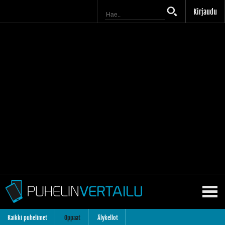
Kirjaudu
Kaikki puhelimet
Oppaat
Älykellot