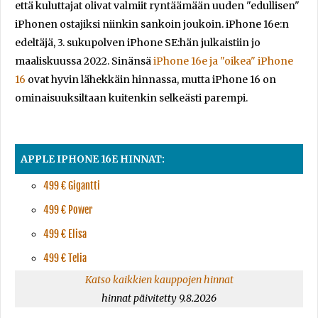
että kuluttajat olivat valmiit ryntäämään uuden "edullisen"
iPhonen ostajiksi niinkin sankoin joukoin. iPhone 16e:n
edeltäjä, 3. sukupolven iPhone SE:hän julkaistiin jo
maaliskuussa 2022. Sinänsä
iPhone 16e ja "oikea" iPhone
16
ovat hyvin lähekkäin hinnassa, mutta iPhone 16 on
ominaisuuksiltaan kuitenkin selkeästi parempi.
APPLE IPHONE 16E HINNAT:
499 € Gigantti
499 € Power
499 € Elisa
499 € Telia
Katso kaikkien kauppojen hinnat
hinnat päivitetty 9.8.2026