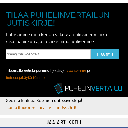
TILAA PUHELINVERTAILUN
UUTISKIRJE!
Lähetämme noin kerran viikossa uutiskirjeen, joka
sisältää viikon ajalta tärkeimmät uutisemme.
TILAA NYT!
Tilaamalla uutiskirjeemme hyväksyt
sääntömme
ja
tietosuojakäytäntömme
.
Seuraa kaikkia Suomen uutissivustoja!
Lataa ilmainen HIGH.FI -uutisvahti!
JAA ARTIKKELI