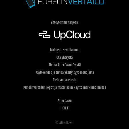
Yhteytemme tarjoaa:
Mainosta sivuillamme
Ota yhteyttä
Tietoa AfterDawn Oy:stä
Käyttöehdot ja tietoa yksityisyydensuojasta
Tietosuojaseloste
Puhelinvertailun logot ja materiaalin käyttö markkinoinnissa
AfterDawn
HIGH.FI
© AfterDawn