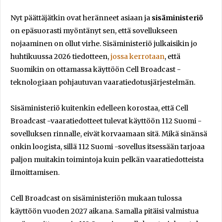
Nyt päättäjätkin ovat heränneet asiaan ja
sisäministeriö
on epäsuorasti myöntänyt sen, että sovellukseen
nojaaminen on ollut virhe. Sisäministeriö julkaisikin jo
huhtikuussa 2026 tiedotteen,
jossa kerrotaan
, että
Suomikin on ottamassa käyttöön Cell Broadcast -
teknologiaan pohjautuvan vaaratiedotusjärjestelmän.
Sisäministeriö kuitenkin edelleen korostaa, että Cell
Broadcast -vaaratiedotteet tulevat käyttöön 112 Suomi -
sovelluksen rinnalle, eivät korvaamaan sitä. Mikä sinänsä
onkin loogista, sillä 112 Suomi -sovellus itsessään tarjoaa
paljon muitakin toimintoja kuin pelkän vaaratiedotteista
ilmoittamisen.
Cell Broadcast on sisäministeriön mukaan tulossa
käyttöön vuoden 2027 aikana. Samalla pitäisi valmistua