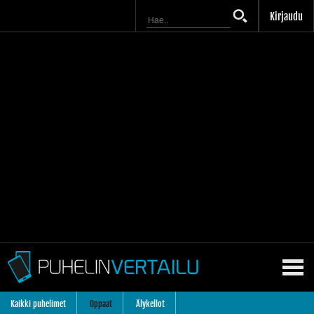
Kirjaudu
Kaikki puhelimet
Oppaat
Älykellot