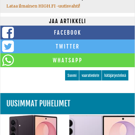
Lataa ilmainen HIGH.FI -uutisvahti!
JAA ARTIKKELI
FACEBOOK
TWITTER
WHATSAPP
Suomi
vaaratiedote
hätäjärjestelmä
UUSIMMAT PUHELIMET