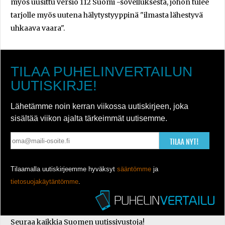
myös uusittu versio 112 Suomi -sovelluksesta, johon tulee
tarjolle myös uutena hälytystyyppinä "ilmasta lähestyvä
uhkaava vaara".
TILAA PUHELINVERTAILUN
UUTISKIRJE!
Lähetämme noin kerran viikossa uutiskirjeen, joka
sisältää viikon ajalta tärkeimmät uutisemme.
TILAA NYT!
Tilaamalla uutiskirjeemme hyväksyt
sääntömme
ja
tietosuojakäytäntömme
.
Seuraa kaikkia Suomen uutissivustoja!