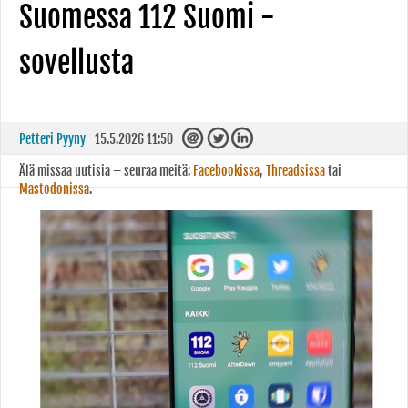
Suomessa 112 Suomi -
sovellusta
Petteri Pyyny
15.5.2026 11:50
Älä missaa uutisia – seuraa meitä:
Facebookissa
,
Threadsissa
tai
Mastodonissa
.