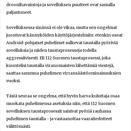
droonihavaintoja ja sovelluksen puutteet ovat samalla
paljastuneet.
Sovelluksessa sinänsä ei ole vikaa, mutta sen ongelmat
juontuvat kännyköiden käyttöjärjestelmiin: etenkin useat
Android-pohjaiset puhelimet sulkevat taustalla pyöriviä
sovelluksia ja niiden taustaprosesseja todella
aggressiivisesti. Eli 112 Suomen taustaprosessi, joka
kuuntelisi taustalla viranomaisten lähettämiä viestejä,
saattaa sammua puhelimen virransäästöominaisuuksien
vuoksi.
Tästä seuraa se ongelma, että hyvin harva kuluttaja osaa
muokata puhelimensa asetuksia niin, että 112 Suomen
sovelluksen taustaprosessit saisivat pyöriä rauhassa
puhelimen taustalla - ja vastaanottaa vaaratiedotteet
välittömästi.