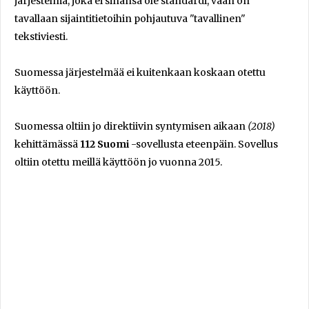
järjestelmä, joka ei sinänsä ole standardi, vaan on
tavallaan sijaintitietoihin pohjautuva "tavallinen"
tekstiviesti.
Suomessa järjestelmää ei kuitenkaan koskaan otettu
käyttöön.
Suomessa oltiin jo direktiivin syntymisen aikaan
(2018)
kehittämässä
112 Suomi
-sovellusta eteenpäin. Sovellus
oltiin otettu meillä käyttöön jo vuonna 2015.