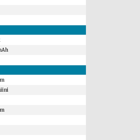
k
mAh
mm
iini
mm