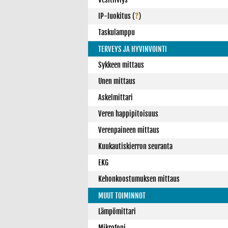
IP-luokitus
(
?
)
Taskulamppu
TERVEYS JA HYVINVOINTI
Sykkeen mittaus
Unen mittaus
Askelmittari
Veren happipitoisuus
Verenpaineen mittaus
Kuukautiskierron seuranta
EKG
Kehonkoostumuksen mittaus
MUUT TOIMINNOT
Lämpömittari
Mikrofoni