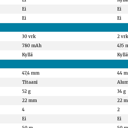
Ei
Ei
Ei
Ei
30 vrk
2 vr
780 mAh
435 
Kyllä
Kyllä
47,4 mm
44 
Titaani
Alum
52 g
34 g
22 mm
22 
4
2
Ei
Ei
50 m
50 m