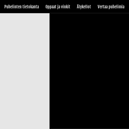
Puhelinten tietokanta
Oppaat ja vinkit
Älykellot
Vertaa puhelimia