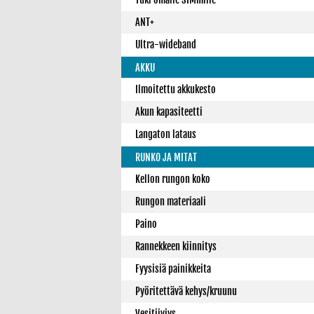
ANT+
Ultra-wideband
AKKU
Ilmoitettu akkukesto
Akun kapasiteetti
Langaton lataus
RUNKO JA MITAT
Kellon rungon koko
Rungon materiaali
Paino
Rannekkeen kiinnitys
Fyysisiä painikkeita
Pyöritettävä kehys/kruunu
Vesitiiviys