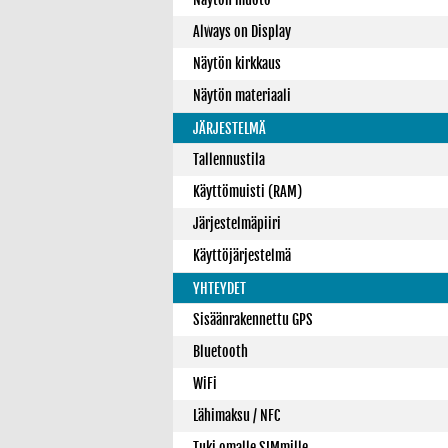
Always on Display
Näytön kirkkaus
Näytön materiaali
JÄRJESTELMÄ
Tallennustila
Käyttömuisti (RAM)
Järjestelmäpiiri
Käyttöjärjestelmä
YHTEYDET
Sisäänrakennettu GPS
Bluetooth
WiFi
Lähimaksu / NFC
Tuki omalle SIMmille