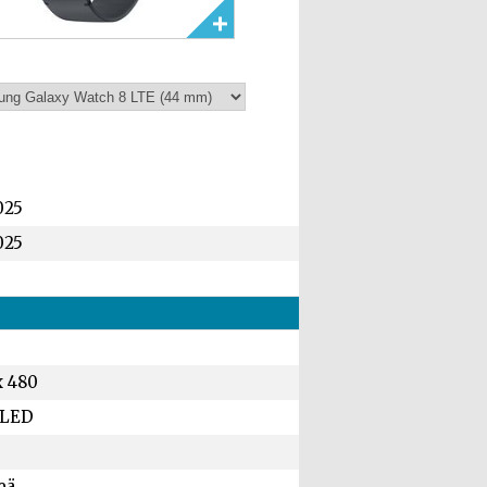
025
025
x 480
LED
eä