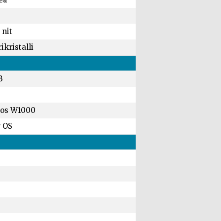
 nit
rikristalli
B
os W1000
 OS