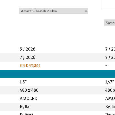
5 / 2026
7 / 2
7 / 2026
7 / 2
-
600 € Proshop
1,5"
1,47"
480 x 480
480 
AMOLED
AMO
Kyllä
Kyllä
Pyöreä
Pyör