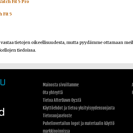
atch Fit 5 Pro
 Fit 5
e vastaa tietojen oikeellisuudesta, mutta pyydämme ottamaan meihi
kellojen tiedoissa.
Mainosta sivuillamme
Ota yhteyttä
Tietoa AfterDawn Oy:stä
Käyttöehdot ja tietoa yksityisyydensuojasta
Tietosuojaseloste
Puhelinvertailun logot ja materiaalin käyttö
markkinoinnissa