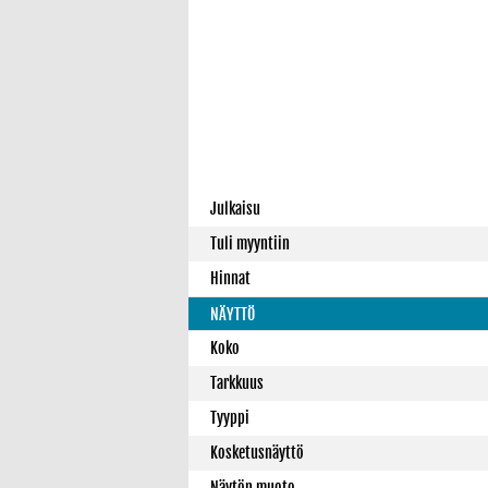
Julkaisu
Tuli myyntiin
Hinnat
NÄYTTÖ
Koko
Tarkkuus
Tyyppi
Kosketusnäyttö
Näytön muoto