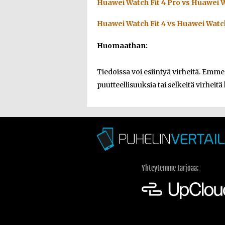
Huawei Watch Fit 4 Pro vs Huawei W
Huawei Watch Fit 4 vs Huawei Watch
Huomaathan:
Tiedoissa voi esiintyä virheitä. Emm
puutteellisuuksia tai selkeitä virheitä 
Yhteytemme tarjoaa: