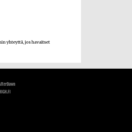
n yhteyttä, jos havaitset
AfterDawn
HIGH.FI