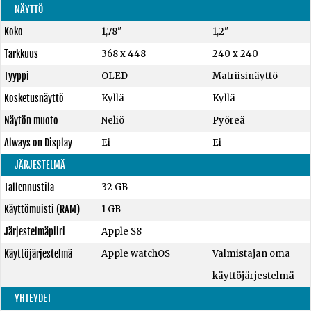
NÄYTTÖ
Koko
1,78"
1,2"
Tarkkuus
368 x 448
240 x 240
Tyyppi
OLED
Matriisinäyttö
Kosketusnäyttö
Kyllä
Kyllä
Näytön muoto
Neliö
Pyöreä
Always on Display
Ei
Ei
JÄRJESTELMÄ
Tallennustila
32 GB
Käyttömuisti (RAM)
1 GB
Järjestelmäpiiri
Apple S8
Käyttöjärjestelmä
Apple watchOS
Valmistajan oma
käyttöjärjestelmä
YHTEYDET