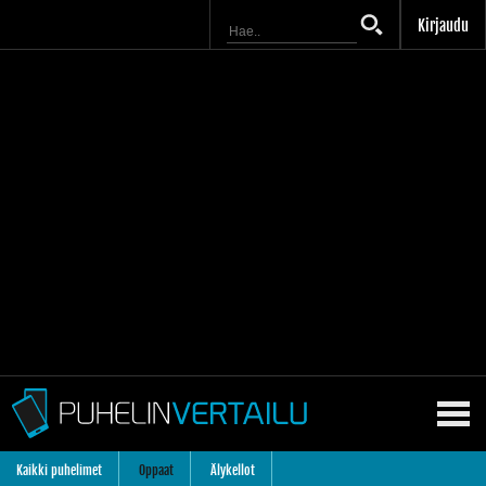
Kirjaudu
Kaikki puhelimet
Oppaat
Älykellot