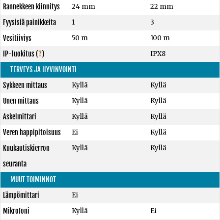
Rannekkeen kiinnitys
24 mm
22 mm
Fyysisiä painikkeita
1
3
Vesitiiviys
50 m
100 m
IP-luokitus
(
?
)
IPX8
TERVEYS JA HYVINVOINTI
Sykkeen mittaus
Kyllä
Kyllä
Unen mittaus
Kyllä
Kyllä
Askelmittari
Kyllä
Kyllä
Veren happipitoisuus
Ei
Kyllä
Kuukautiskierron
Kyllä
Kyllä
seuranta
MUUT TOIMINNOT
Lämpömittari
Ei
Mikrofoni
Kyllä
Ei