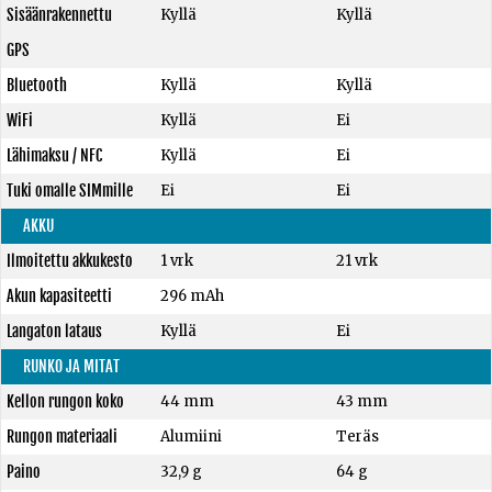
Sisäänrakennettu
Kyllä
Kyllä
GPS
Bluetooth
Kyllä
Kyllä
WiFi
Kyllä
Ei
Lähimaksu / NFC
Kyllä
Ei
Tuki omalle SIMmille
Ei
Ei
AKKU
Ilmoitettu akkukesto
1 vrk
21 vrk
Akun kapasiteetti
296 mAh
Langaton lataus
Kyllä
Ei
RUNKO JA MITAT
Kellon rungon koko
44 mm
43 mm
Rungon materiaali
Alumiini
Teräs
Paino
32,9 g
64 g