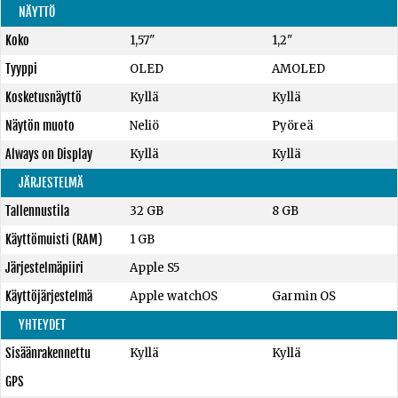
NÄYTTÖ
Koko
1,57"
1,2"
Tyyppi
OLED
AMOLED
Kosketusnäyttö
Kyllä
Kyllä
Näytön muoto
Neliö
Pyöreä
Always on Display
Kyllä
Kyllä
JÄRJESTELMÄ
Tallennustila
32 GB
8 GB
Käyttömuisti (RAM)
1 GB
Järjestelmäpiiri
Apple S5
Käyttöjärjestelmä
Apple watchOS
Garmin OS
YHTEYDET
Sisäänrakennettu
Kyllä
Kyllä
GPS