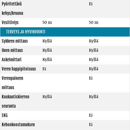
Pyöritettävä
Ei
kehys/kruunu
Vesitiiviys
50 m
50 m
TERVEYS JA HYVINVOINTI
Sykkeen mittaus
Kyllä
Kyllä
Unen mittaus
Kyllä
Kyllä
Askelmittari
Kyllä
Kyllä
Veren happipitoisuus
Ei
Kyllä
Verenpaineen
Ei
mittaus
Kuukautiskierron
Kyllä
Kyllä
seuranta
EKG
Ei
Kehonkoostumuksen
Ei