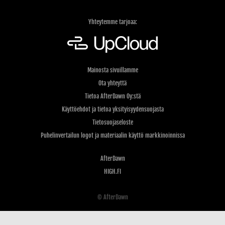
Yhteytemme tarjoaa:
Mainosta sivuillamme
Ota yhteyttä
Tietoa AfterDawn Oy:stä
Käyttöehdot ja tietoa yksityisyydensuojasta
Tietosuojaseloste
Puhelinvertailun logot ja materiaalin käyttö markkinoinnissa
AfterDawn
HIGH.FI
© AfterDawn