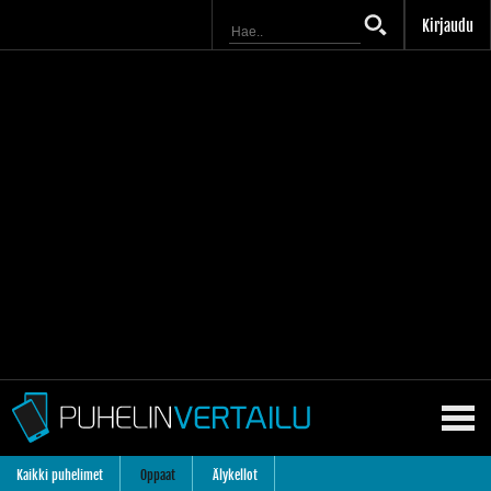
Kirjaudu
Kaikki puhelimet
Oppaat
Älykellot