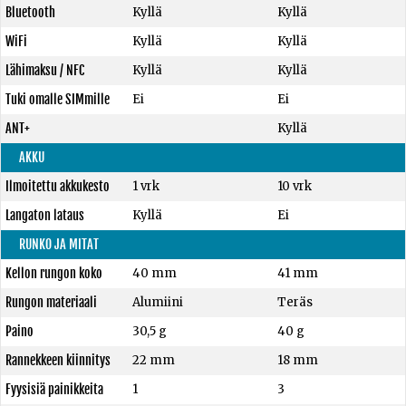
Bluetooth
Kyllä
Kyllä
WiFi
Kyllä
Kyllä
Lähimaksu / NFC
Kyllä
Kyllä
Tuki omalle SIMmille
Ei
Ei
ANT+
Kyllä
AKKU
Ilmoitettu akkukesto
1 vrk
10 vrk
Langaton lataus
Kyllä
Ei
RUNKO JA MITAT
Kellon rungon koko
40 mm
41 mm
Rungon materiaali
Alumiini
Teräs
Paino
30,5 g
40 g
Rannekkeen kiinnitys
22 mm
18 mm
Fyysisiä painikkeita
1
3