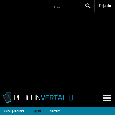
Kirjaudu
Kaikki puhelimet
Oppaat
Älykellot