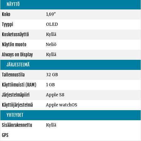
NÄYTTÖ
Koko
1,69"
Tyyppi
OLED
Kosketusnäyttö
Kyllä
Näytön muoto
Neliö
Always on Display
Kyllä
JÄRJESTELMÄ
Tallennustila
32 GB
Käyttömuisti (RAM)
1 GB
Järjestelmäpiiri
Apple S8
Käyttöjärjestelmä
Apple watchOS
YHTEYDET
Sisäänrakennettu
Kyllä
GPS