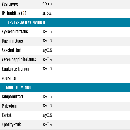
Vesitiiviys
50 m
IP-luokitus
(
?
)
IP6X
TERVEYS JA HYVINVOINTI
Sykkeen mittaus
Kyllä
Unen mittaus
Kyllä
Askelmittari
Kyllä
Veren happipitoisuus
Kyllä
Kuukautiskierron
Kyllä
seuranta
MUUT TOIMINNOT
Lämpömittari
Kyllä
Mikrofoni
Kyllä
Kartat
Kyllä
Spotify-tuki
Kyllä