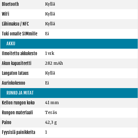
Bluetooth
Kyllä
WiFi
Kyllä
Lähimaksu / NFC
Kyllä
Tuki omalle SIMmille
Ei
AKKU
Ilmoitettu akkukesto
1 vrk
Akun kapasiteetti
282 mAh
Langaton lataus
Kyllä
Aurinkokenno
Ei
RUNKO JA MITAT
Kellon rungon koko
41 mm
Rungon materiaali
Teräs
Paino
42,3 g
Fyysisiä painikkeita
1