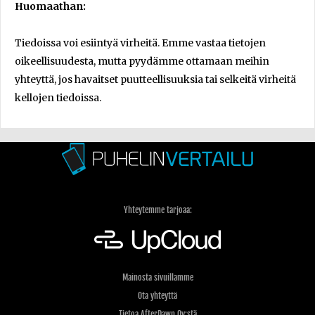
Huomaathan:
Tiedoissa voi esiintyä virheitä. Emme vastaa tietojen
oikeellisuudesta, mutta pyydämme ottamaan meihin
yhteyttä, jos havaitset puutteellisuuksia tai selkeitä virheitä
kellojen tiedoissa.
Yhteytemme tarjoaa:
Mainosta sivuillamme
Ota yhteyttä
Tietoa AfterDawn Oy:stä