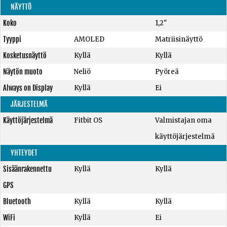
NÄYTTÖ
Koko
1,2"
Tyyppi
AMOLED
Matriisinäyttö
Kosketusnäyttö
Kyllä
Kyllä
Näytön muoto
Neliö
Pyöreä
Always on Display
Kyllä
Ei
JÄRJESTELMÄ
Käyttöjärjestelmä
Fitbit OS
Valmistajan oma
käyttöjärjestelmä
YHTEYDET
Sisäänrakennettu
Kyllä
Kyllä
GPS
Bluetooth
Kyllä
Kyllä
WiFi
Kyllä
Ei