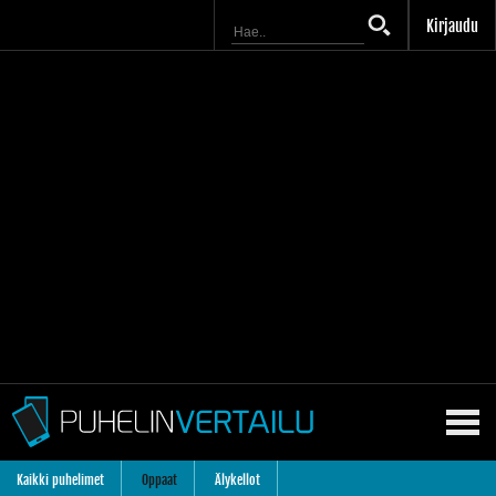
Kirjaudu
Kaikki puhelimet
Oppaat
Älykellot