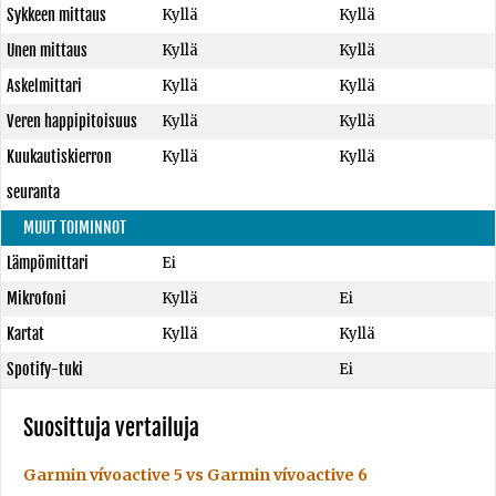
Sykkeen mittaus
Kyllä
Kyllä
Unen mittaus
Kyllä
Kyllä
Askelmittari
Kyllä
Kyllä
Veren happipitoisuus
Kyllä
Kyllä
Kuukautiskierron
Kyllä
Kyllä
seuranta
MUUT TOIMINNOT
Lämpömittari
Ei
Mikrofoni
Kyllä
Ei
Kartat
Kyllä
Kyllä
Spotify-tuki
Ei
Suosittuja vertailuja
Garmin vívoactive 5 vs Garmin vívoactive 6