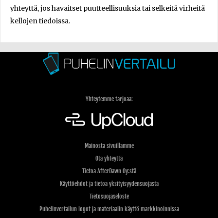
yhteyttä, jos havaitset puutteellisuuksia tai selkeitä virheitä
kellojen tiedoissa.
Yhteytemme tarjoaa:
Mainosta sivuillamme
Ota yhteyttä
Tietoa AfterDawn Oy:stä
Käyttöehdot ja tietoa yksityisyydensuojasta
Tietosuojaseloste
Puhelinvertailun logot ja materiaalin käyttö markkinoinnissa