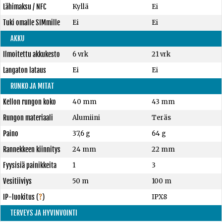
Lähimaksu / NFC
Kyllä
Ei
Tuki omalle SIMmille
Ei
Ei
AKKU
Ilmoitettu akkukesto
6 vrk
21 vrk
Langaton lataus
Ei
Ei
RUNKO JA MITAT
Kellon rungon koko
40 mm
43 mm
Rungon materiaali
Alumiini
Teräs
Paino
37,6 g
64 g
Rannekkeen kiinnitys
24 mm
22 mm
Fyysisiä painikkeita
1
3
Vesitiiviys
50 m
100 m
IP-luokitus
(
?
)
IPX8
TERVEYS JA HYVINVOINTI