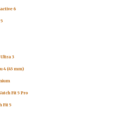
active 6
 5
Ultra 3
u 4 (45 mm)
anium
atch Fit 5 Pro
 Fit 5