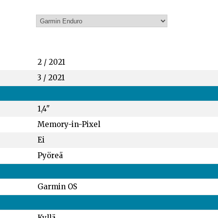
2 / 2021
3 / 2021
1,4"
Memory-in-Pixel
Ei
Pyöreä
Garmin OS
Kyllä