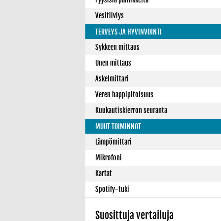
Vesitiiviys
TERVEYS JA HYVINVOINTI
Sykkeen mittaus
Unen mittaus
Askelmittari
Veren happipitoisuus
Kuukautiskierron seuranta
MUUT TOIMINNOT
Lämpömittari
Mikrofoni
Kartat
Spotify-tuki
Suosittuja vertailuja