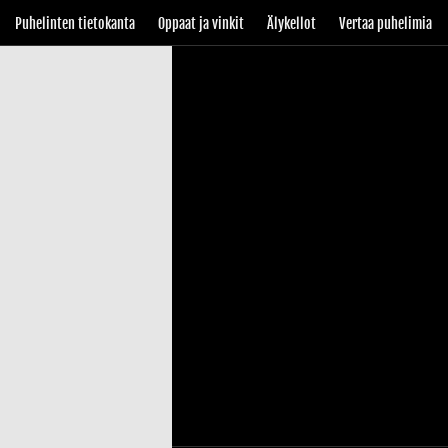
Puhelinten tietokanta
Oppaat ja vinkit
Älykellot
Vertaa puhelimia