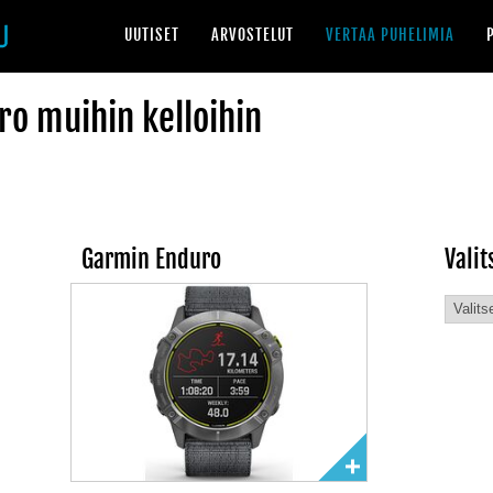
UUTISET
ARVOSTELUT
VERTAA PUHELIMIA
o muihin kelloihin
Garmin Enduro
Valit