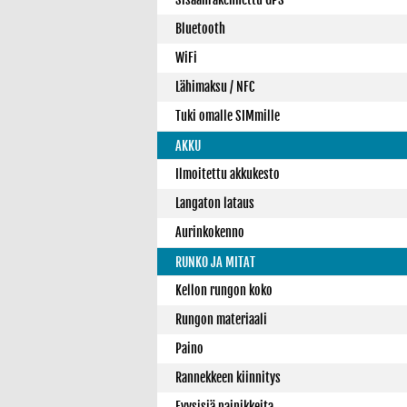
Bluetooth
WiFi
Lähimaksu / NFC
Tuki omalle SIMmille
AKKU
Ilmoitettu akkukesto
Langaton lataus
Aurinkokenno
RUNKO JA MITAT
Kellon rungon koko
Rungon materiaali
Paino
Rannekkeen kiinnitys
Fyysisiä painikkeita