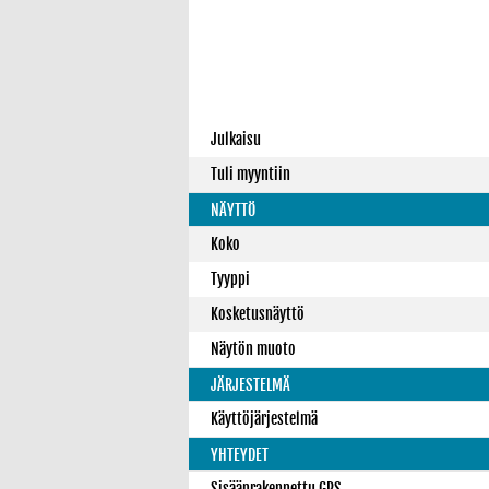
Julkaisu
Tuli myyntiin
NÄYTTÖ
Koko
Tyyppi
Kosketusnäyttö
Näytön muoto
JÄRJESTELMÄ
Käyttöjärjestelmä
YHTEYDET
Sisäänrakennettu GPS