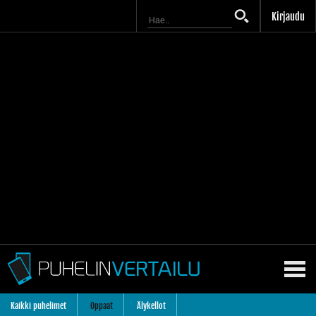
Kirjaudu
Kaikki puhelimet
Oppaat
Älykellot