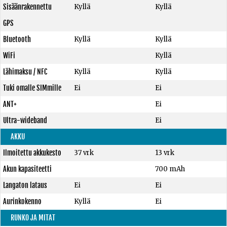
Sisäänrakennettu
Kyllä
Kyllä
GPS
Bluetooth
Kyllä
Kyllä
WiFi
Kyllä
Lähimaksu / NFC
Kyllä
Kyllä
Tuki omalle SIMmille
Ei
Ei
ANT+
Ei
Ultra-wideband
Ei
AKKU
Ilmoitettu akkukesto
37 vrk
13 vrk
Akun kapasiteetti
700 mAh
Langaton lataus
Ei
Ei
Aurinkokenno
Kyllä
Ei
RUNKO JA MITAT