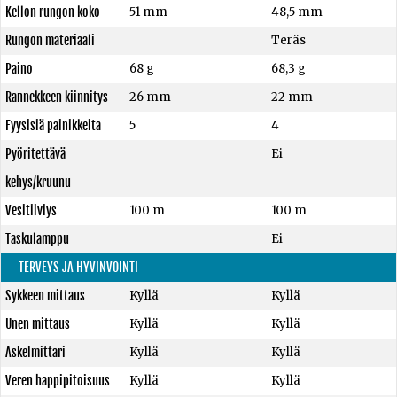
Kellon rungon koko
51 mm
48,5 mm
Rungon materiaali
Teräs
Paino
68 g
68,3 g
Rannekkeen kiinnitys
26 mm
22 mm
Fyysisiä painikkeita
5
4
Pyöritettävä
Ei
kehys/kruunu
Vesitiiviys
100 m
100 m
Taskulamppu
Ei
TERVEYS JA HYVINVOINTI
Sykkeen mittaus
Kyllä
Kyllä
Unen mittaus
Kyllä
Kyllä
Askelmittari
Kyllä
Kyllä
Veren happipitoisuus
Kyllä
Kyllä