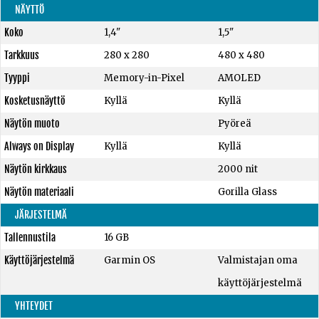
NÄYTTÖ
Koko
1,4"
1,5"
Tarkkuus
280 x 280
480 x 480
Tyyppi
Memory-in-Pixel
AMOLED
Kosketusnäyttö
Kyllä
Kyllä
Näytön muoto
Pyöreä
Always on Display
Kyllä
Kyllä
Näytön kirkkaus
2000 nit
Näytön materiaali
Gorilla Glass
JÄRJESTELMÄ
Tallennustila
16 GB
Käyttöjärjestelmä
Garmin OS
Valmistajan oma
käyttöjärjestelmä
YHTEYDET