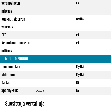
Verenpaineen
Ei
mittaus
Kuukautiskierron
Kyllä
seuranta
EKG
Ei
Kehonkoostumuksen
Ei
mittaus
MUUT TOIMINNOT
Lämpömittari
Kyllä
Mikrofoni
Kyllä
Kartat
Ei
Spotify-tuki
Kyllä
Ei
Suosittuja vertailuja