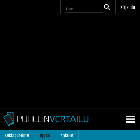
Kirjaudu
Kaikki puhelimet
Oppaat
Älykellot