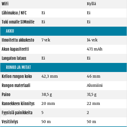
WiFi
Kyllä
Lähimaksu / NFC
Ei
Ei
Tuki omalle SIMmille
Ei
Ei
AKKU
Ilmoitettu akkukesto
7 vrk
14 vrk
Akun kapasiteetti
471 mAh
Langaton lataus
Ei
Ei
RUNKO JA MITAT
Kellon rungon koko
42,3 mm
46 mm
Rungon materiaali
Alumiini
Paino
38,5 g
31,5 g
Rannekkeen kiinnitys
20 mm
22 mm
Fyysisiä painikkeita
5
2
Vesitiiviys
50 m
50 m