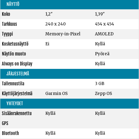
NÄYTTÖ
Koko
1,2"
1,39"
Tarkkuus
240 x 240
454 x 454
Tyyppi
Memory-in-Pixel
AMOLED
Kosketusnäyttö
Ei
Kyllä
Näytön muoto
Pyöreä
Always on Display
Kyllä
JÄRJESTELMÄ
Tallennustila
3 GB
Käyttöjärjestelmä
Garmin OS
Zepp OS
YHTEYDET
Sisäänrakennettu
Kyllä
Kyllä
GPS
Bluetooth
Kyllä
Kyllä