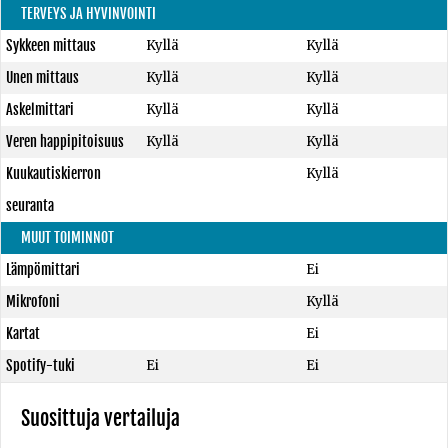
TERVEYS JA HYVINVOINTI
Sykkeen mittaus
Kyllä
Kyllä
Unen mittaus
Kyllä
Kyllä
Askelmittari
Kyllä
Kyllä
Veren happipitoisuus
Kyllä
Kyllä
Kuukautiskierron
Kyllä
seuranta
MUUT TOIMINNOT
Lämpömittari
Ei
Mikrofoni
Kyllä
Kartat
Ei
Spotify-tuki
Ei
Ei
Suosittuja vertailuja