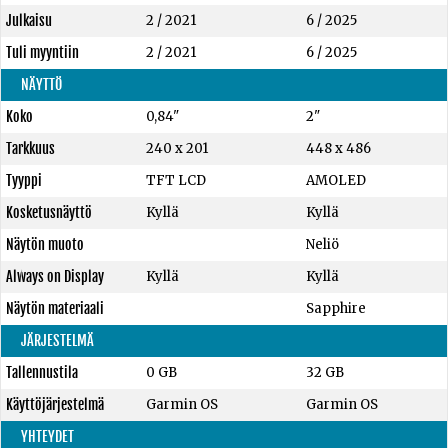
Julkaisu
2 / 2021
6 / 2025
Tuli myyntiin
2 / 2021
6 / 2025
NÄYTTÖ
Koko
0,84"
2"
Tarkkuus
240 x 201
448 x 486
Tyyppi
TFT LCD
AMOLED
Kosketusnäyttö
Kyllä
Kyllä
Näytön muoto
Neliö
Always on Display
Kyllä
Kyllä
Näytön materiaali
Sapphire
JÄRJESTELMÄ
Tallennustila
0 GB
32 GB
Käyttöjärjestelmä
Garmin OS
Garmin OS
YHTEYDET