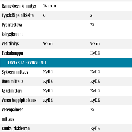
Rannekkeen kiinnitys
14 mm
Fyysisiä painikkeita
0
2
Pyöritettävä
Ei
kehys/kruunu
Vesitiiviys
50 m
50 m
Taskulamppu
Kyllä
TERVEYS JA HYVINVOINTI
Sykkeen mittaus
Kyllä
Kyllä
Unen mittaus
Kyllä
Kyllä
Askelmittari
Kyllä
Kyllä
Veren happipitoisuus
Kyllä
Kyllä
Verenpaineen
Ei
mittaus
Kuukautiskierron
Kyllä