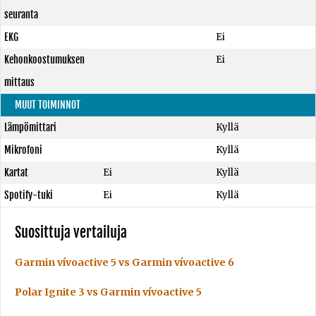
seuranta
EKG
Ei
Kehonkoostumuksen
Ei
mittaus
MUUT TOIMINNOT
Lämpömittari
Kyllä
Mikrofoni
Kyllä
Kartat
Ei
Kyllä
Spotify-tuki
Ei
Kyllä
Suosittuja vertailuja
Garmin vívoactive 5 vs Garmin vívoactive 6
Polar Ignite 3 vs Garmin vívoactive 5