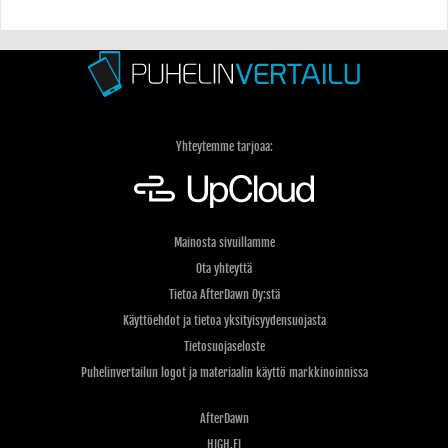
Yhteytemme tarjoaa:
Mainosta sivuillamme
Ota yhteyttä
Tietoa AfterDawn Oy:stä
Käyttöehdot ja tietoa yksityisyydensuojasta
Tietosuojaseloste
Puhelinvertailun logot ja materiaalin käyttö markkinoinnissa
AfterDawn
HIGH.FI