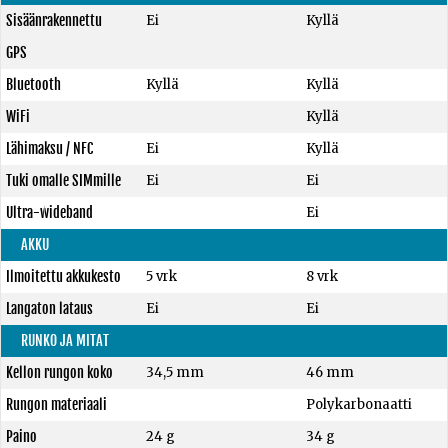
Sisäänrakennettu
Ei
Kyllä
GPS
Bluetooth
Kyllä
Kyllä
WiFi
Kyllä
Lähimaksu / NFC
Ei
Kyllä
Tuki omalle SIMmille
Ei
Ei
Ultra-wideband
Ei
AKKU
Ilmoitettu akkukesto
5 vrk
8 vrk
Langaton lataus
Ei
Ei
RUNKO JA MITAT
Kellon rungon koko
34,5 mm
46 mm
Rungon materiaali
Polykarbonaatti
Paino
24 g
34 g