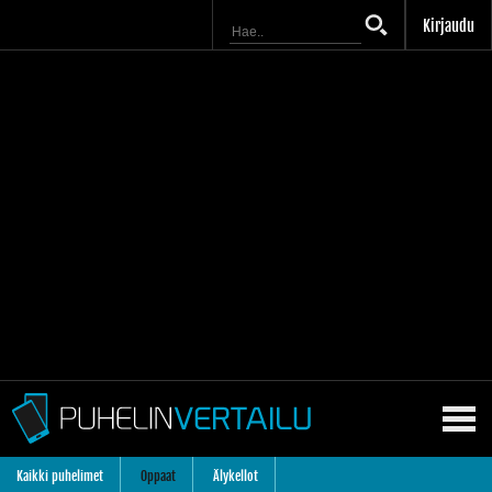
Kirjaudu
Kaikki puhelimet
Oppaat
Älykellot