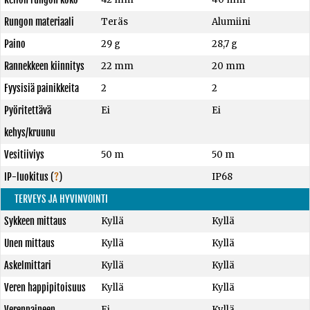
Rungon materiaali
Teräs
Alumiini
Paino
29 g
28,7 g
Rannekkeen kiinnitys
22 mm
20 mm
Fyysisiä painikkeita
2
2
Pyöritettävä
Ei
Ei
kehys/kruunu
Vesitiiviys
50 m
50 m
IP-luokitus
(
?
)
IP68
TERVEYS JA HYVINVOINTI
Sykkeen mittaus
Kyllä
Kyllä
Unen mittaus
Kyllä
Kyllä
Askelmittari
Kyllä
Kyllä
Veren happipitoisuus
Kyllä
Kyllä
Verenpaineen
Ei
Kyllä