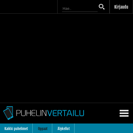
Kirjaudu
Kaikki puhelimet
Oppaat
Älykellot