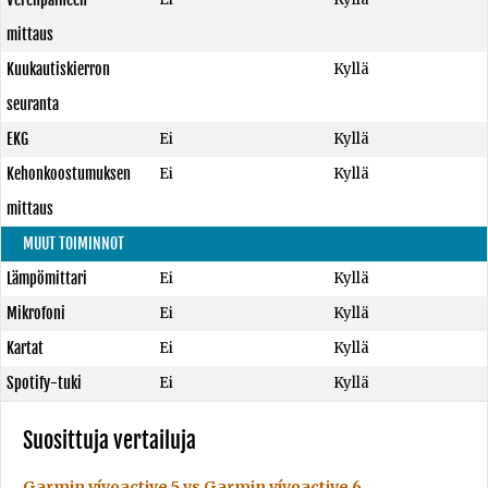
mittaus
Kuukautiskierron
Kyllä
seuranta
EKG
Ei
Kyllä
Kehonkoostumuksen
Ei
Kyllä
mittaus
MUUT TOIMINNOT
Lämpömittari
Ei
Kyllä
Mikrofoni
Ei
Kyllä
Kartat
Ei
Kyllä
Spotify-tuki
Ei
Kyllä
Suosittuja vertailuja
Garmin vívoactive 5 vs Garmin vívoactive 6