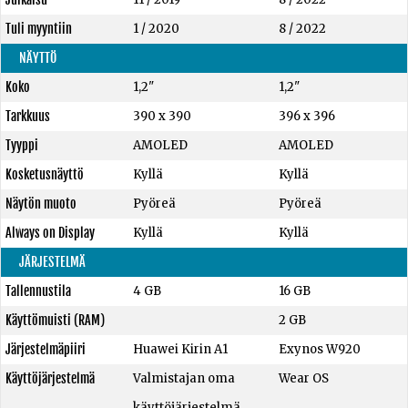
Tuli myyntiin
1 / 2020
8 / 2022
NÄYTTÖ
Koko
1,2"
1,2"
Tarkkuus
390 x 390
396 x 396
Tyyppi
AMOLED
AMOLED
Kosketusnäyttö
Kyllä
Kyllä
Näytön muoto
Pyöreä
Pyöreä
Always on Display
Kyllä
Kyllä
JÄRJESTELMÄ
Tallennustila
4 GB
16 GB
Käyttömuisti (RAM)
2 GB
Järjestelmäpiiri
Huawei Kirin A1
Exynos W920
Käyttöjärjestelmä
Valmistajan oma
Wear OS
käyttöjärjestelmä