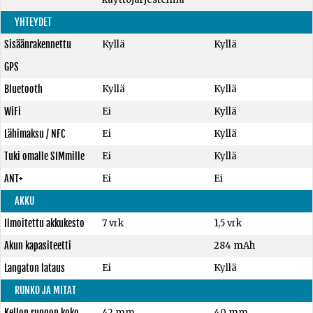
YHTEYDET
Sisäänrakennettu
Kyllä
Kyllä
GPS
Bluetooth
Kyllä
Kyllä
WiFi
Ei
Kyllä
Lähimaksu / NFC
Ei
Kyllä
Tuki omalle SIMmille
Ei
Kyllä
ANT+
Ei
Ei
AKKU
Ilmoitettu akkukesto
7 vrk
1,5 vrk
Akun kapasiteetti
284 mAh
Langaton lataus
Ei
Kyllä
RUNKO JA MITAT
Kellon rungon koko
42 mm
40 mm