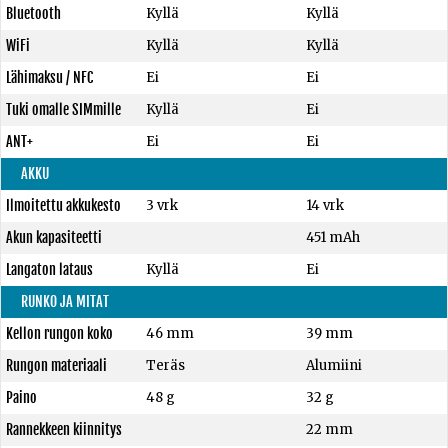
Bluetooth
Kyllä
Kyllä
WiFi
Kyllä
Kyllä
Lähimaksu / NFC
Ei
Ei
Tuki omalle SIMmille
Kyllä
Ei
ANT+
Ei
Ei
AKKU
Ilmoitettu akkukesto
3 vrk
14 vrk
Akun kapasiteetti
451 mAh
Langaton lataus
Kyllä
Ei
RUNKO JA MITAT
Kellon rungon koko
46 mm
39 mm
Rungon materiaali
Teräs
Alumiini
Paino
48 g
32 g
Rannekkeen kiinnitys
22 mm