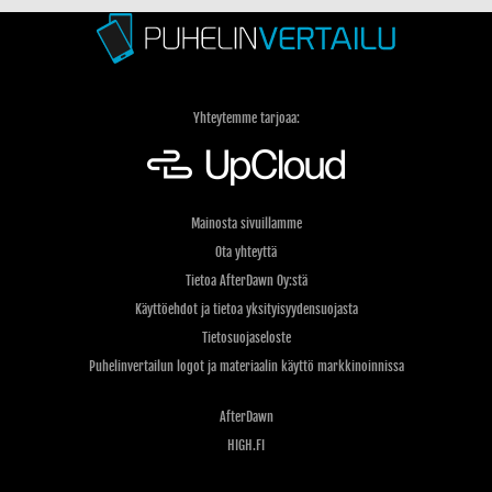
Yhteytemme tarjoaa:
Mainosta sivuillamme
Ota yhteyttä
Tietoa AfterDawn Oy:stä
Käyttöehdot ja tietoa yksityisyydensuojasta
Tietosuojaseloste
Puhelinvertailun logot ja materiaalin käyttö markkinoinnissa
AfterDawn
HIGH.FI