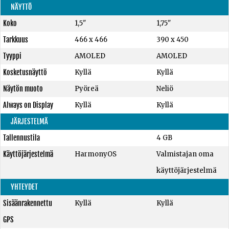
NÄYTTÖ
Koko
1,5"
1,75"
Tarkkuus
466 x 466
390 x 450
Tyyppi
AMOLED
AMOLED
Kosketusnäyttö
Kyllä
Kyllä
Näytön muoto
Pyöreä
Neliö
Always on Display
Kyllä
Kyllä
JÄRJESTELMÄ
Tallennustila
4 GB
Käyttöjärjestelmä
HarmonyOS
Valmistajan oma
käyttöjärjestelmä
YHTEYDET
Sisäänrakennettu
Kyllä
Kyllä
GPS