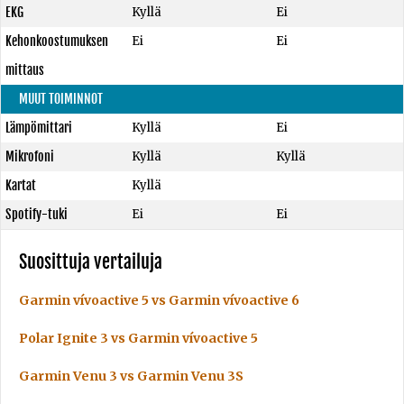
EKG
Kyllä
Ei
Kehonkoostumuksen
Ei
Ei
mittaus
MUUT TOIMINNOT
Lämpömittari
Kyllä
Ei
Mikrofoni
Kyllä
Kyllä
Kartat
Kyllä
Spotify-tuki
Ei
Ei
Suosittuja vertailuja
Garmin vívoactive 5 vs Garmin vívoactive 6
Polar Ignite 3 vs Garmin vívoactive 5
Garmin Venu 3 vs Garmin Venu 3S