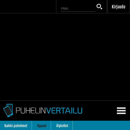
Kirjaudu
Kaikki puhelimet
Oppaat
Älykellot