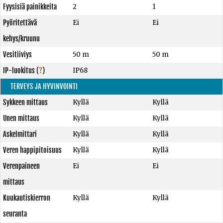
Fyysisiä painikkeita
2
1
Pyöritettävä
Ei
Ei
kehys/kruunu
Vesitiiviys
50 m
50 m
IP-luokitus
(
?
)
IP68
TERVEYS JA HYVINVOINTI
Sykkeen mittaus
Kyllä
Kyllä
Unen mittaus
Kyllä
Kyllä
Askelmittari
Kyllä
Kyllä
Veren happipitoisuus
Kyllä
Kyllä
Verenpaineen
Ei
Ei
mittaus
Kuukautiskierron
Kyllä
Kyllä
seuranta