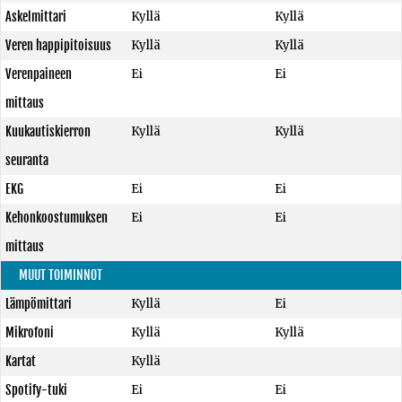
Askelmittari
Kyllä
Kyllä
Veren happipitoisuus
Kyllä
Kyllä
Verenpaineen
Ei
Ei
mittaus
Kuukautiskierron
Kyllä
Kyllä
seuranta
EKG
Ei
Ei
Kehonkoostumuksen
Ei
Ei
mittaus
MUUT TOIMINNOT
Lämpömittari
Kyllä
Ei
Mikrofoni
Kyllä
Kyllä
Kartat
Kyllä
Spotify-tuki
Ei
Ei