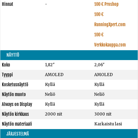
Hinnat
-
100 € Proshop
100 €
RunningXpert.com
100 €
Verkkokauppa.com
NÄYTTÖ
Koko
1,82"
2,06"
Tyyppi
AMOLED
AMOLED
Kosketusnäyttö
Kyllä
Kyllä
Näytön muoto
Neliö
Neliö
Always on Display
Kyllä
Kyllä
Näytön kirkkaus
2000 nit
3000 nit
Näytön materiaali
Karkaistu lasi
JÄRJESTELMÄ