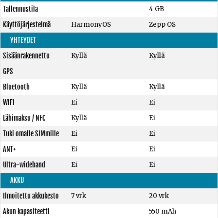
Tallennustila
4 GB
Käyttöjärjestelmä
HarmonyOS
Zepp OS
YHTEYDET
Sisäänrakennettu
Kyllä
Kyllä
GPS
Bluetooth
Kyllä
Kyllä
WiFi
Ei
Ei
Lähimaksu / NFC
Kyllä
Ei
Tuki omalle SIMmille
Ei
Ei
ANT+
Ei
Ei
Ultra-wideband
Ei
Ei
AKKU
Ilmoitettu akkukesto
7 vrk
20 vrk
Akun kapasiteetti
550 mAh