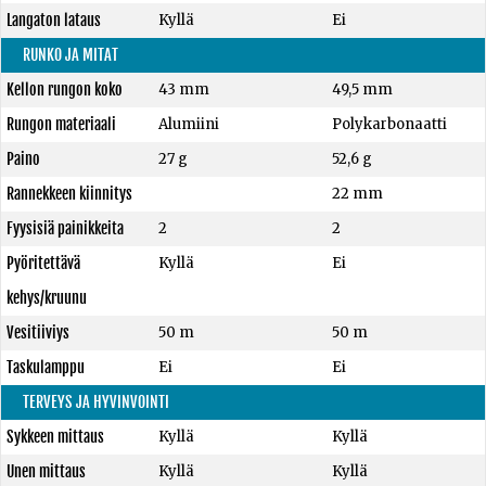
Langaton lataus
Kyllä
Ei
RUNKO JA MITAT
Kellon rungon koko
43 mm
49,5 mm
Rungon materiaali
Alumiini
Polykarbonaatti
Paino
27 g
52,6 g
Rannekkeen kiinnitys
22 mm
Fyysisiä painikkeita
2
2
Pyöritettävä
Kyllä
Ei
kehys/kruunu
Vesitiiviys
50 m
50 m
Taskulamppu
Ei
Ei
TERVEYS JA HYVINVOINTI
Sykkeen mittaus
Kyllä
Kyllä
Unen mittaus
Kyllä
Kyllä