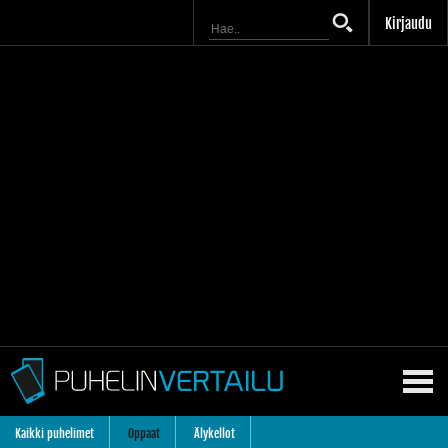
Kirjaudu
Kaikki puhelimet
Oppaat
Älykellot