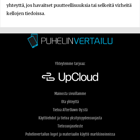
yhteyttä, jos havaitset puutteellisuuksia tai selkeitä virheitä
kellojen tiedoissa.
Yhteytemme tarjoaa:
Mainosta sivuillamme
Ota yhteyttä
Tietoa AfterDawn Oy:stä
Käyttöehdot ja tietoa yksityisyydensuojasta
Tietosuojaseloste
Puhelinvertailun logot ja materiaalin käyttö markkinoinnissa