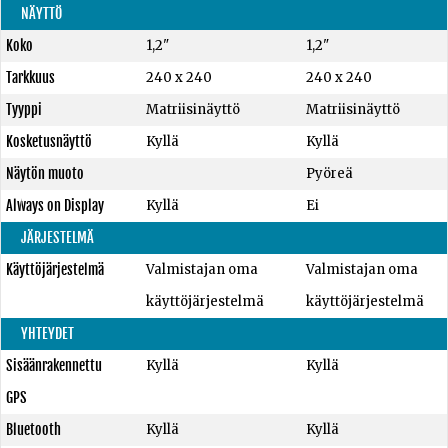
NÄYTTÖ
Koko
1,2"
1,2"
Tarkkuus
240 x 240
240 x 240
Tyyppi
Matriisinäyttö
Matriisinäyttö
Kosketusnäyttö
Kyllä
Kyllä
Näytön muoto
Pyöreä
Always on Display
Kyllä
Ei
JÄRJESTELMÄ
Käyttöjärjestelmä
Valmistajan oma
Valmistajan oma
käyttöjärjestelmä
käyttöjärjestelmä
YHTEYDET
Sisäänrakennettu
Kyllä
Kyllä
GPS
Bluetooth
Kyllä
Kyllä