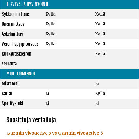
TERVEYS JA HYVINVOINTI
Sykkeen mittaus
Kyllä
Kyllä
Unen mittaus
Kyllä
Kyllä
Askelmittari
Kyllä
Kyllä
Veren happipitoisuus
Kyllä
Kyllä
Kuukautiskierron
Kyllä
seuranta
MUUT TOIMINNOT
Mikrofoni
Ei
Kartat
Ei
Kyllä
Spotify-tuki
Ei
Ei
Suosittuja vertailuja
Garmin vívoactive 5 vs Garmin vívoactive 6