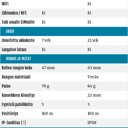
WiFi
Ei
Lähimaksu / NFC
Ei
Ei
Tuki omalle SIMmille
Ei
Ei
AKKU
Ilmoitettu akkukesto
7 vrk
21 vrk
Langaton lataus
Ei
Ei
RUNKO JA MITAT
Kellon rungon koko
47 mm
43 mm
Rungon materiaali
Teräs
Paino
79 g
64 g
Rannekkeen kiinnitys
22 mm
Fyysisiä painikkeita
5
3
Vesitiiviys
100 m
100 m
IP-luokitus
(
?
)
IPX8