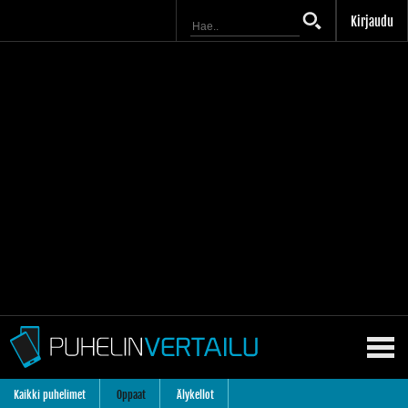
Kirjaudu
Kaikki puhelimet
Oppaat
Älykellot