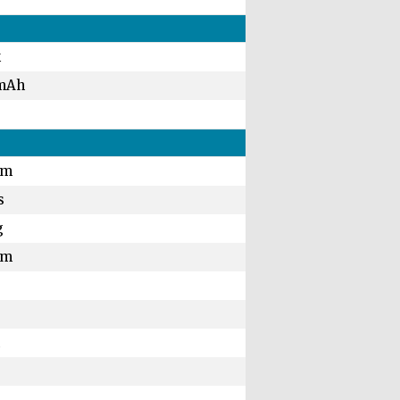
k
mAh
mm
s
g
mm