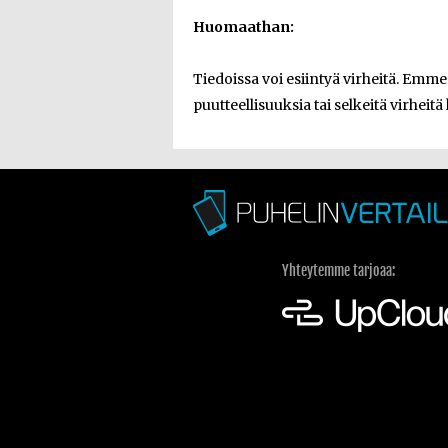
Huomaathan:
Tiedoissa voi esiintyä virheitä. Emm
puutteellisuuksia tai selkeitä virheitä 
Yhteytemme tarjoaa: