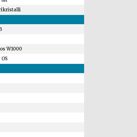
rikristalli
B
os W1000
 OS