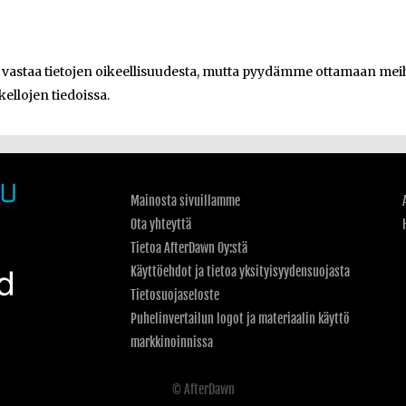
e vastaa tietojen oikeellisuudesta, mutta pyydämme ottamaan meihi
kellojen tiedoissa.
Mainosta sivuillamme
Ota yhteyttä
Tietoa AfterDawn Oy:stä
Käyttöehdot ja tietoa yksityisyydensuojasta
Tietosuojaseloste
Puhelinvertailun logot ja materiaalin käyttö
markkinoinnissa
© AfterDawn