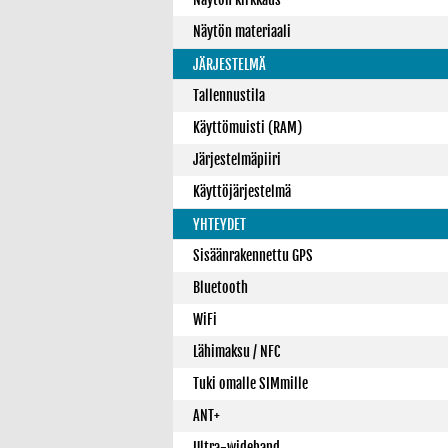
Näytön materiaali
JÄRJESTELMÄ
Tallennustila
Käyttömuisti (RAM)
Järjestelmäpiiri
Käyttöjärjestelmä
YHTEYDET
Sisäänrakennettu GPS
Bluetooth
WiFi
Lähimaksu / NFC
Tuki omalle SIMmille
ANT+
Ultra-wideband