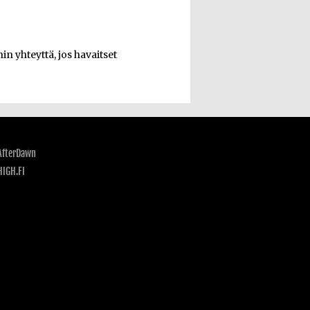
n yhteyttä, jos havaitset
AfterDawn
HIGH.FI