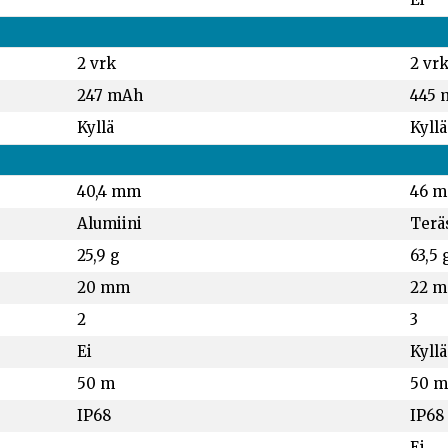
2 vrk
2 vr
247 mAh
445 
Kyllä
Kyllä
40,4 mm
46 
Alumiini
Terä
25,9 g
63,5 
20 mm
22 
2
3
Ei
Kyllä
50 m
50 m
IP68
IP68
Ei