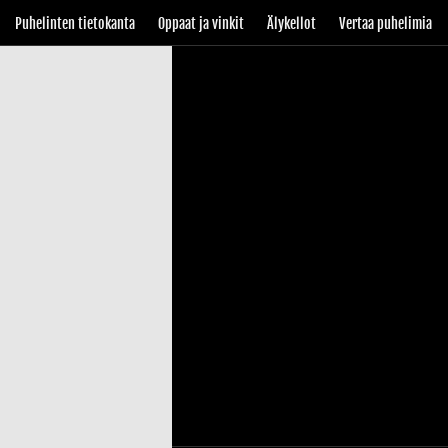
Puhelinten tietokanta
Oppaat ja vinkit
Älykellot
Vertaa puhelimia