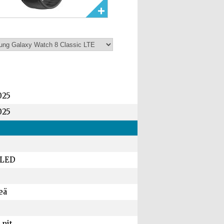
025
025
LED
eä
 nit