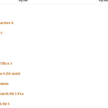
active 6
 5
Ultra 3
u 4 (45 mm)
anium
atch Fit 5 Pro
 Fit 5