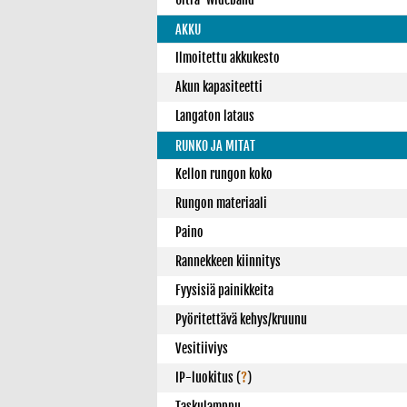
AKKU
Ilmoitettu akkukesto
Akun kapasiteetti
Langaton lataus
RUNKO JA MITAT
Kellon rungon koko
Rungon materiaali
Paino
Rannekkeen kiinnitys
Fyysisiä painikkeita
Pyöritettävä kehys/kruunu
Vesitiiviys
IP-luokitus
(
?
)
Taskulamppu