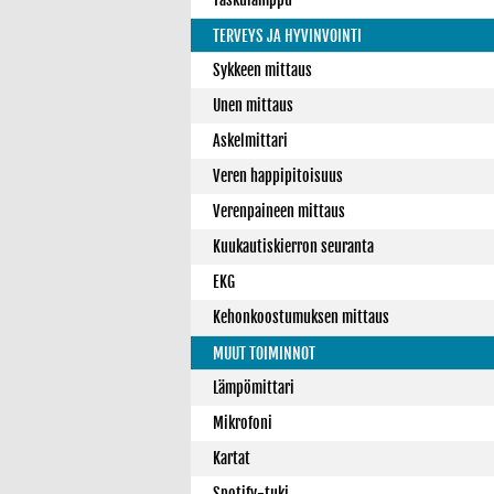
TERVEYS JA HYVINVOINTI
Sykkeen mittaus
Unen mittaus
Askelmittari
Veren happipitoisuus
Verenpaineen mittaus
Kuukautiskierron seuranta
EKG
Kehonkoostumuksen mittaus
MUUT TOIMINNOT
Lämpömittari
Mikrofoni
Kartat
Spotify-tuki