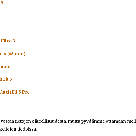
 5
Ultra 3
u 4 (45 mm)
anium
 Fit 5
atch Fit 5 Pro
e vastaa tietojen oikeellisuudesta, mutta pyydämme ottamaan meihi
kellojen tiedoissa.