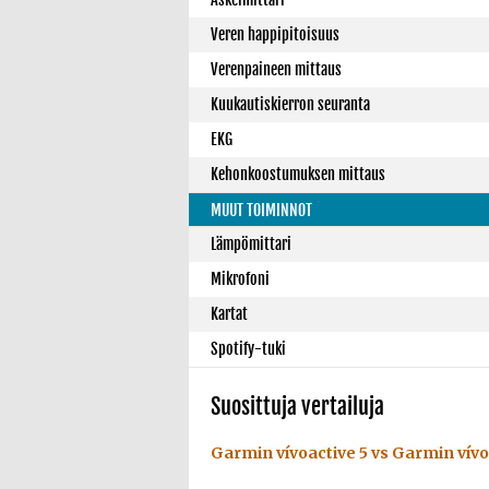
Veren happipitoisuus
Verenpaineen mittaus
Kuukautiskierron seuranta
EKG
Kehonkoostumuksen mittaus
MUUT TOIMINNOT
Lämpömittari
Mikrofoni
Kartat
Spotify-tuki
Suosittuja vertailuja
Garmin vívoactive 5 vs Garmin vívo