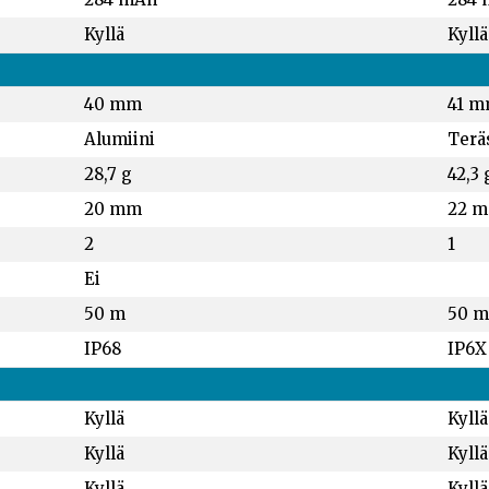
Kyllä
Kyllä
40 mm
41 
Alumiini
Terä
28,7 g
42,3 
20 mm
22 
2
1
Ei
50 m
50 m
IP68
IP6X
Kyllä
Kyllä
Kyllä
Kyllä
Kyllä
Kyllä