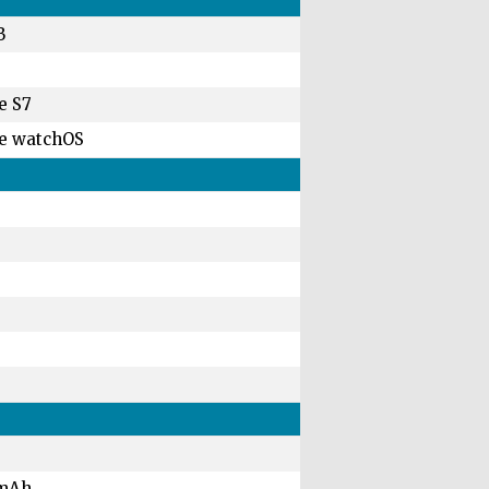
B
e S7
e watchOS
mAh