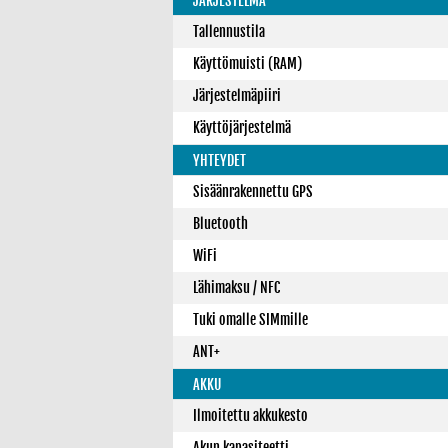
JÄRJESTELMÄ
Tallennustila
Käyttömuisti (RAM)
Järjestelmäpiiri
Käyttöjärjestelmä
YHTEYDET
Sisäänrakennettu GPS
Bluetooth
WiFi
Lähimaksu / NFC
Tuki omalle SIMmille
ANT+
AKKU
Ilmoitettu akkukesto
Akun kapasiteetti