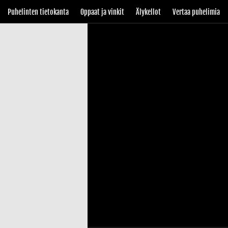
Puhelinten tietokanta
Oppaat ja vinkit
Älykellot
Vertaa puhelimia