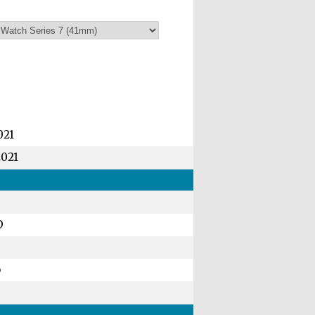
021
2021
D
ö