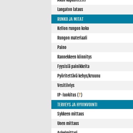
Langaton lataus
RUNKO JA MITAT
Kellon rungon koko
Rungon materiaali
Paino
Rannekkeen kiinnitys
Fyysisiä painikkeita
Pyöritettävä kehys/kruunu
Vesitiiviys
IP-luokitus
(
?
)
TERVEYS JA HYVINVOINTI
Sykkeen mittaus
Unen mittaus
Askelmittari