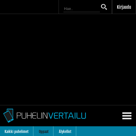
Kirjaudu
Kaikki puhelimet
Oppaat
Älykellot