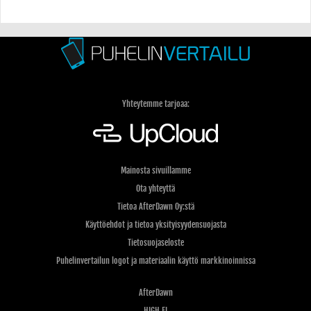
Yhteytemme tarjoaa:
Mainosta sivuillamme
Ota yhteyttä
Tietoa AfterDawn Oy:stä
Käyttöehdot ja tietoa yksityisyydensuojasta
Tietosuojaseloste
Puhelinvertailun logot ja materiaalin käyttö markkinoinnissa
AfterDawn
HIGH.FI