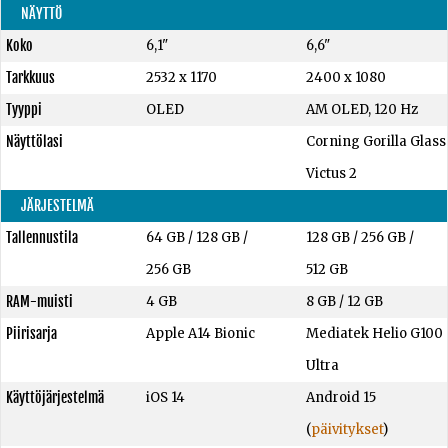
NÄYTTÖ
Koko
6,1"
6,6"
Tarkkuus
2532 x 1170
2400 x 1080
Tyyppi
OLED
AM OLED, 120 Hz
Näyttölasi
Corning Gorilla Glass
Victus 2
JÄRJESTELMÄ
Tallennustila
64 GB
/
128 GB
/
128 GB
/
256 GB
/
256 GB
512 GB
RAM-muisti
4 GB
8 GB
/
12 GB
Piirisarja
Apple A14 Bionic
Mediatek Helio G100
Ultra
Käyttöjärjestelmä
iOS 14
Android 15
(
päivitykset
)