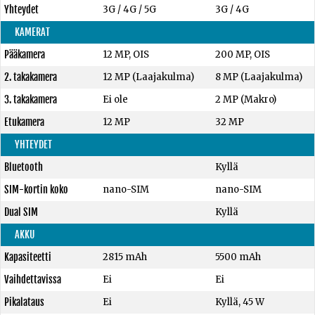
Yhteydet
3G / 4G / 5G
3G / 4G
KAMERAT
Pääkamera
12 MP, OIS
200 MP, OIS
2. takakamera
12 MP (Laajakulma)
8 MP (Laajakulma)
3. takakamera
Ei ole
2 MP (Makro)
Etukamera
12 MP
32 MP
YHTEYDET
Bluetooth
Kyllä
SIM-kortin koko
nano-SIM
nano-SIM
Dual SIM
Kyllä
AKKU
Kapasiteetti
2815 mAh
5500 mAh
Vaihdettavissa
Ei
Ei
Pikalataus
Ei
Kyllä, 45 W