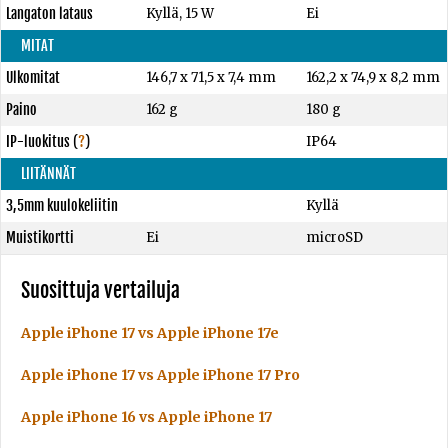
Langaton lataus
Kyllä, 15 W
Ei
MITAT
Ulkomitat
146,7 x 71,5 x 7,4 mm
162,2 x 74,9 x 8,2 mm
Paino
162 g
180 g
IP-luokitus
(
?
)
IP64
LIITÄNNÄT
3,5mm kuulokeliitin
Kyllä
Muistikortti
Ei
microSD
Suosittuja vertailuja
Apple iPhone 17 vs Apple iPhone 17e
Apple iPhone 17 vs Apple iPhone 17 Pro
Apple iPhone 16 vs Apple iPhone 17