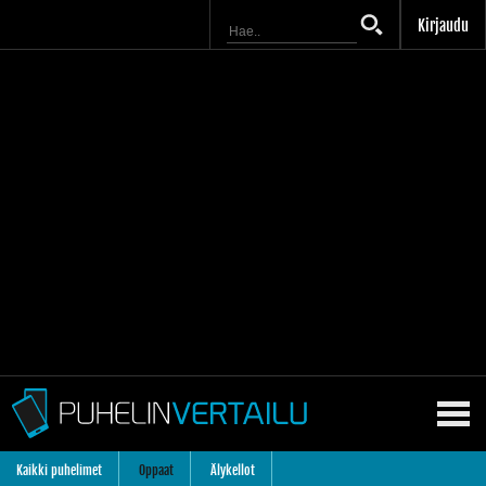
Kirjaudu
Kaikki puhelimet
Oppaat
Älykellot