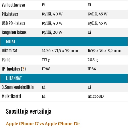
Vaihdettavissa
Ei
Ei
Pikalataus
Kyllä, 40 W
Kyllä, 45 W
USB PD -lataus
Kyllä, 40 W
Kyllä, 45 W
Langaton lataus
Kyllä, 20 W
Ei
MITAT
Ulkomitat
149,6 x 71,5 x 7,9 mm
165,9 x 76 x 8,5 mm
Paino
177 g
208 g
IP-luokitus
(
?
)
IP68
IP64
LIITÄNNÄT
3,5mm kuulokeliitin
Ei
Ei
Muistikortti
Ei
microSD
Suosittuja vertailuja
Apple iPhone 17 vs Apple iPhone 17e