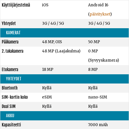
Käyttöjärjestelmä
iOS
Android 16
(
päivitykset
)
Yhteydet
3G / 4G / 5G
3G / 4G / 5G
KAMERAT
Pääkamera
48 MP, OIS
50 MP
2. takakamera
48 MP (Laajakulma)
0 MP
(Syvyyskamera)
Etukamera
18 MP
8 MP
YHTEYDET
Bluetooth
Kyllä
Kyllä
SIM-kortin koko
eSIM
nano-SIM
Dual SIM
Kyllä
Kyllä
AKKU
Kapasiteetti
7000 mAh