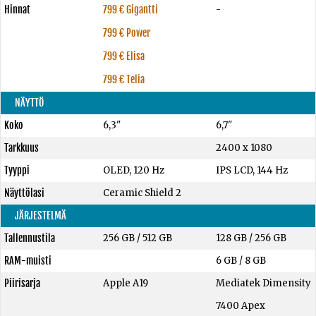
Hinnat
799 € Gigantti
-
799 € Power
799 € Elisa
799 € Telia
NÄYTTÖ
Koko
6,3"
6,7"
Tarkkuus
2400 x 1080
Tyyppi
OLED, 120 Hz
IPS LCD, 144 Hz
Näyttölasi
Ceramic Shield 2
JÄRJESTELMÄ
Tallennustila
256 GB
/
512 GB
128 GB
/
256 GB
RAM-muisti
6 GB
/
8 GB
Piirisarja
Apple A19
Mediatek Dimensity
7400 Apex