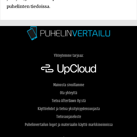
puhelinten tiedoissa.
Yhteytemme tarjoaa:
Mainosta sivuillamme
Ota yhteyttä
Tietoa AfterDawn Oy:stä
Käyttöehdot ja tietoa yksityisyydensuojasta
Tietosuojaseloste
Puhelinvertailun logot ja materiaalin käyttö markkinoinnissa