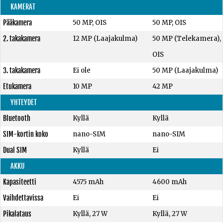
KAMERAT
Pääkamera
50 MP, OIS
50 MP, OIS
2. takakamera
12 MP (Laajakulma)
50 MP (Telekamera),
OIS
3. takakamera
Ei ole
50 MP (Laajakulma)
Etukamera
10 MP
42 MP
YHTEYDET
Bluetooth
Kyllä
Kyllä
SIM-kortin koko
nano-SIM
nano-SIM
Dual SIM
Kyllä
Ei
AKKU
Kapasiteetti
4575 mAh
4600 mAh
Vaihdettavissa
Ei
Ei
Pikalataus
Kyllä, 27 W
Kyllä, 27 W