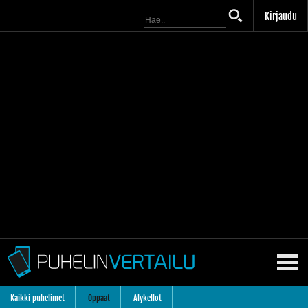
Kirjaudu
Kaikki puhelimet
Oppaat
Älykellot