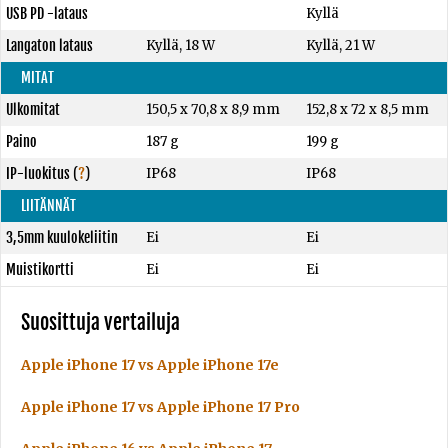
USB PD -lataus
Kyllä
Langaton lataus
Kyllä, 18 W
Kyllä, 21 W
MITAT
Ulkomitat
150,5 x 70,8 x 8,9 mm
152,8 x 72 x 8,5 mm
Paino
187 g
199 g
IP-luokitus
(
?
)
IP68
IP68
LIITÄNNÄT
3,5mm kuulokeliitin
Ei
Ei
Muistikortti
Ei
Ei
Suosittuja vertailuja
Apple iPhone 17 vs Apple iPhone 17e
Apple iPhone 17 vs Apple iPhone 17 Pro