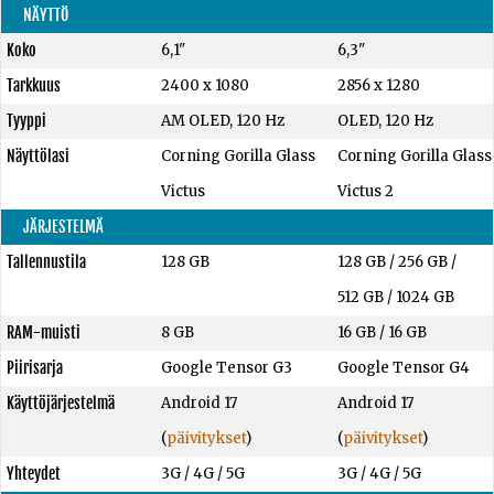
NÄYTTÖ
Koko
6,1"
6,3"
Tarkkuus
2400 x 1080
2856 x 1280
Tyyppi
AM OLED, 120 Hz
OLED, 120 Hz
Näyttölasi
Corning Gorilla Glass
Corning Gorilla Glass
Victus
Victus 2
JÄRJESTELMÄ
Tallennustila
128 GB
128 GB
/
256 GB
/
512 GB
/
1024 GB
RAM-muisti
8 GB
16 GB
/
16 GB
Piirisarja
Google Tensor G3
Google Tensor G4
Käyttöjärjestelmä
Android 17
Android 17
(
päivitykset
)
(
päivitykset
)
Yhteydet
3G / 4G / 5G
3G / 4G / 5G