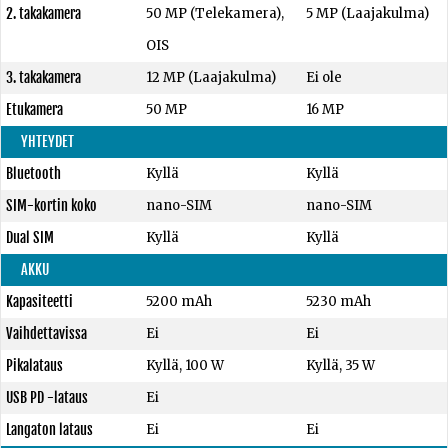
2. takakamera
50 MP (Telekamera),
5 MP (Laajakulma)
OIS
3. takakamera
12 MP (Laajakulma)
Ei ole
Etukamera
50 MP
16 MP
YHTEYDET
Bluetooth
Kyllä
Kyllä
SIM-kortin koko
nano-SIM
nano-SIM
Dual SIM
Kyllä
Kyllä
AKKU
Kapasiteetti
5200 mAh
5230 mAh
Vaihdettavissa
Ei
Ei
Pikalataus
Kyllä, 100 W
Kyllä, 35 W
USB PD -lataus
Ei
Langaton lataus
Ei
Ei