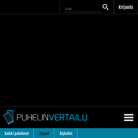
Kirjaudu
Kaikki puhelimet
Oppaat
Älykellot