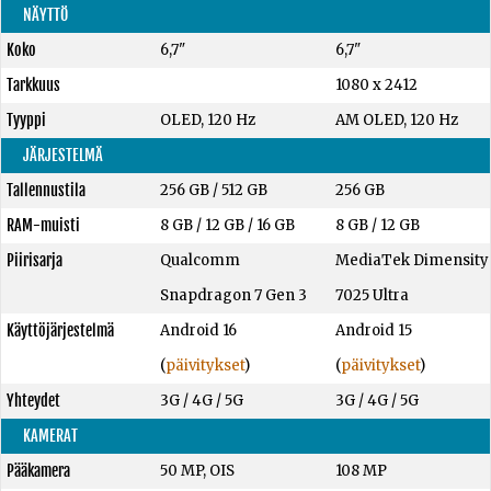
NÄYTTÖ
Koko
6,7"
6,7"
Tarkkuus
1080 x 2412
Tyyppi
OLED, 120 Hz
AM OLED, 120 Hz
JÄRJESTELMÄ
Tallennustila
256 GB
/
512 GB
256 GB
RAM-muisti
8 GB
/
12 GB
/
16 GB
8 GB
/
12 GB
Piirisarja
Qualcomm
MediaTek Dimensity
Snapdragon 7 Gen 3
7025 Ultra
Käyttöjärjestelmä
Android 16
Android 15
(
päivitykset
)
(
päivitykset
)
Yhteydet
3G / 4G / 5G
3G / 4G / 5G
KAMERAT
Pääkamera
50 MP, OIS
108 MP