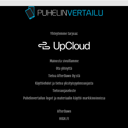
Yhteytemme tarjoaa:
Mainosta sivuillamme
Ota yhteyttä
Tietoa AfterDawn Oy:stä
Käyttöehdot ja tietoa yksityisyydensuojasta
Tietosuojaseloste
Puhelinvertailun logot ja materiaalin käyttö markkinoinnissa
AfterDawn
HIGH.FI