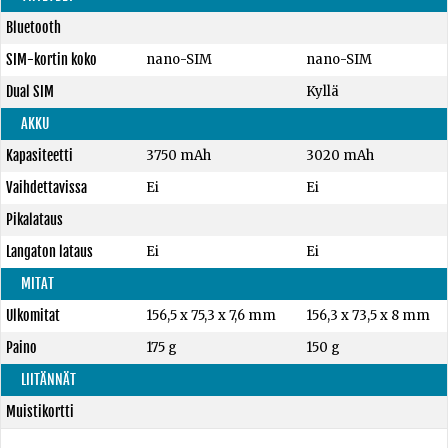
Bluetooth
SIM-kortin koko
nano-SIM
nano-SIM
Dual SIM
Kyllä
AKKU
Kapasiteetti
3750 mAh
3020 mAh
Vaihdettavissa
Ei
Ei
Pikalataus
Langaton lataus
Ei
Ei
MITAT
Ulkomitat
156,5 x 75,3 x 7,6 mm
156,3 x 73,5 x 8 mm
Paino
175 g
150 g
LIITÄNNÄT
Muistikortti