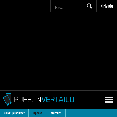
Kirjaudu
Kaikki puhelimet
Oppaat
Älykellot