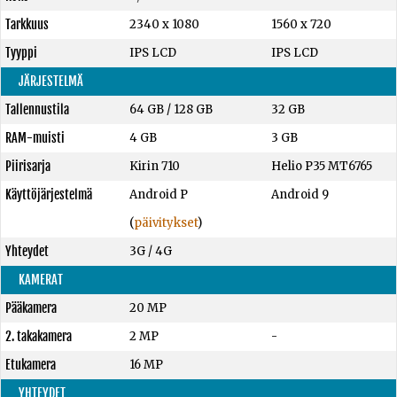
Tarkkuus
2340 x 1080
1560 x 720
Tyyppi
IPS LCD
IPS LCD
JÄRJESTELMÄ
Tallennustila
64 GB
/
128 GB
32 GB
RAM-muisti
4 GB
3 GB
Piirisarja
Kirin 710
Helio P35 MT6765
Käyttöjärjestelmä
Android P
Android 9
(
päivitykset
)
Yhteydet
3G / 4G
KAMERAT
Pääkamera
20 MP
2. takakamera
2 MP
-
Etukamera
16 MP
YHTEYDET